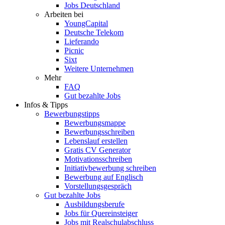
Jobs Deutschland
Arbeiten bei
YoungCapital
Deutsche Telekom
Lieferando
Picnic
Sixt
Weitere Unternehmen
Mehr
FAQ
Gut bezahlte Jobs
Infos & Tipps
Bewerbungstipps
Bewerbungsmappe
Bewerbungsschreiben
Lebenslauf erstellen
Gratis CV Generator
Motivationsschreiben
Initiativbewerbung schreiben
Bewerbung auf Englisch
Vorstellungsgespräch
Gut bezahlte Jobs
Ausbildungsberufe
Jobs für Quereinsteiger
Jobs mit Realschulabschluss