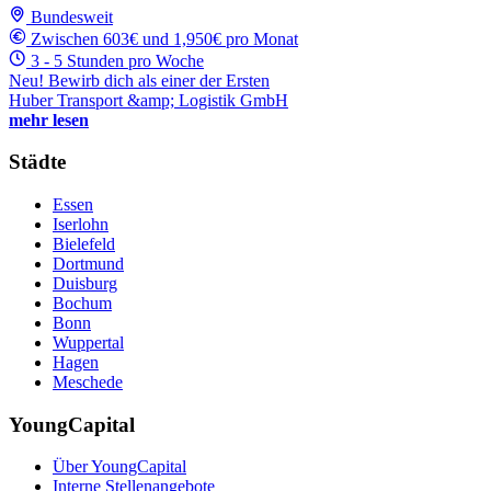
Bundesweit
Zwischen 603€ und 1,950€ pro Monat
3 - 5 Stunden pro Woche
Neu! Bewirb dich als einer der Ersten
Huber Transport &amp; Logistik GmbH
mehr lesen
Städte
Essen
Iserlohn
Bielefeld
Dortmund
Duisburg
Bochum
Bonn
Wuppertal
Hagen
Meschede
YoungCapital
Über YoungCapital
Interne Stellenangebote