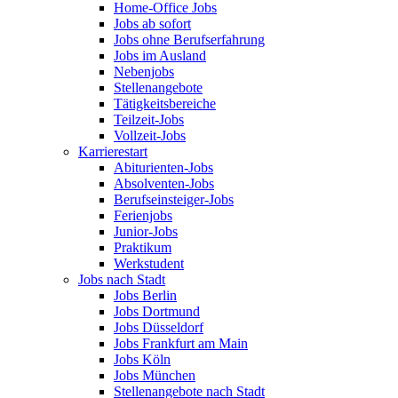
Home-Office Jobs
Jobs ab sofort
Jobs ohne Berufserfahrung
Jobs im Ausland
Nebenjobs
Stellenangebote
Tätigkeitsbereiche
Teilzeit-Jobs
Vollzeit-Jobs
Karrierestart
Abiturienten-Jobs
Absolventen-Jobs
Berufseinsteiger-Jobs
Ferienjobs
Junior-Jobs
Praktikum
Werkstudent
Jobs nach Stadt
Jobs Berlin
Jobs Dortmund
Jobs Düsseldorf
Jobs Frankfurt am Main
Jobs Köln
Jobs München
Stellenangebote nach Stadt