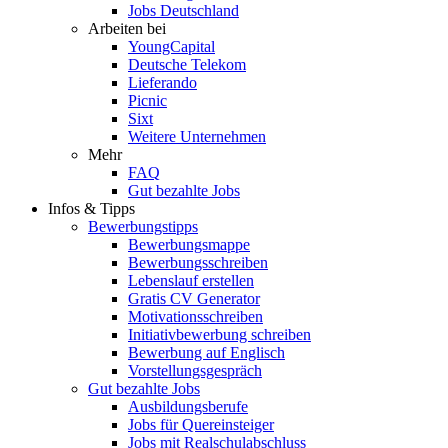
Jobs Deutschland
Arbeiten bei
YoungCapital
Deutsche Telekom
Lieferando
Picnic
Sixt
Weitere Unternehmen
Mehr
FAQ
Gut bezahlte Jobs
Infos & Tipps
Bewerbungstipps
Bewerbungsmappe
Bewerbungsschreiben
Lebenslauf erstellen
Gratis CV Generator
Motivationsschreiben
Initiativbewerbung schreiben
Bewerbung auf Englisch
Vorstellungsgespräch
Gut bezahlte Jobs
Ausbildungsberufe
Jobs für Quereinsteiger
Jobs mit Realschulabschluss