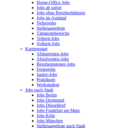
Home-Office Jobs
Jobs ab sofort
Jobs ohne Berufserfahrung
Jobs im Ausland
Nebenjobs
Stellenangebote
Tätigkeitsbereiche
Teilzeit-Jobs
Vollzeit-Jobs
Karrierestart
Abiturienten-Jobs
Absolventen-Jobs
Berufseinsteiger-Jobs
Ferienjobs
Junior-Jobs
Praktikum
Werkstudent
Jobs nach Stadt
Jobs Berlin
Jobs Dortmund
Jobs Düsseldorf
Jobs Frankfurt am Main
Jobs Köln
Jobs München
Stellenangebote nach Stadt