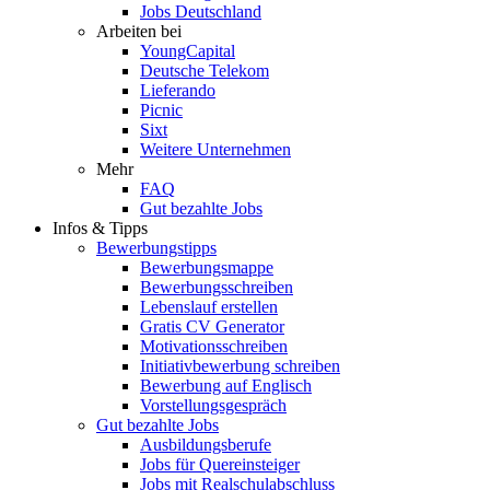
Jobs Deutschland
Arbeiten bei
YoungCapital
Deutsche Telekom
Lieferando
Picnic
Sixt
Weitere Unternehmen
Mehr
FAQ
Gut bezahlte Jobs
Infos & Tipps
Bewerbungstipps
Bewerbungsmappe
Bewerbungsschreiben
Lebenslauf erstellen
Gratis CV Generator
Motivationsschreiben
Initiativbewerbung schreiben
Bewerbung auf Englisch
Vorstellungsgespräch
Gut bezahlte Jobs
Ausbildungsberufe
Jobs für Quereinsteiger
Jobs mit Realschulabschluss