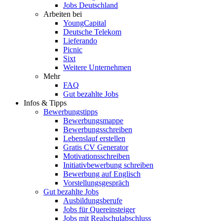
Jobs Deutschland
Arbeiten bei
YoungCapital
Deutsche Telekom
Lieferando
Picnic
Sixt
Weitere Unternehmen
Mehr
FAQ
Gut bezahlte Jobs
Infos & Tipps
Bewerbungstipps
Bewerbungsmappe
Bewerbungsschreiben
Lebenslauf erstellen
Gratis CV Generator
Motivationsschreiben
Initiativbewerbung schreiben
Bewerbung auf Englisch
Vorstellungsgespräch
Gut bezahlte Jobs
Ausbildungsberufe
Jobs für Quereinsteiger
Jobs mit Realschulabschluss