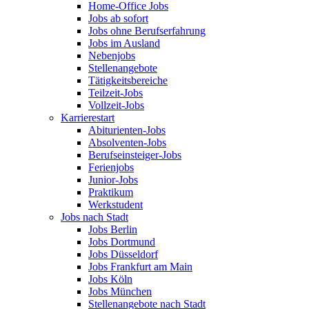
Home-Office Jobs
Jobs ab sofort
Jobs ohne Berufserfahrung
Jobs im Ausland
Nebenjobs
Stellenangebote
Tätigkeitsbereiche
Teilzeit-Jobs
Vollzeit-Jobs
Karrierestart
Abiturienten-Jobs
Absolventen-Jobs
Berufseinsteiger-Jobs
Ferienjobs
Junior-Jobs
Praktikum
Werkstudent
Jobs nach Stadt
Jobs Berlin
Jobs Dortmund
Jobs Düsseldorf
Jobs Frankfurt am Main
Jobs Köln
Jobs München
Stellenangebote nach Stadt