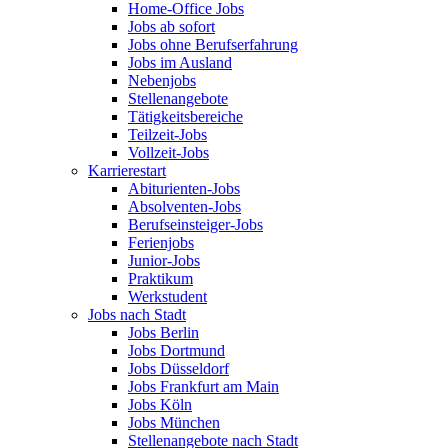
Home-Office Jobs
Jobs ab sofort
Jobs ohne Berufserfahrung
Jobs im Ausland
Nebenjobs
Stellenangebote
Tätigkeitsbereiche
Teilzeit-Jobs
Vollzeit-Jobs
Karrierestart
Abiturienten-Jobs
Absolventen-Jobs
Berufseinsteiger-Jobs
Ferienjobs
Junior-Jobs
Praktikum
Werkstudent
Jobs nach Stadt
Jobs Berlin
Jobs Dortmund
Jobs Düsseldorf
Jobs Frankfurt am Main
Jobs Köln
Jobs München
Stellenangebote nach Stadt