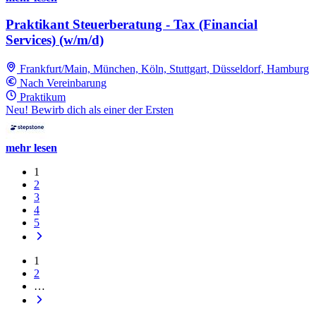
Praktikant Steuerberatung - Tax (Financial
Services) (w/m/d)
Frankfurt/Main, München, Köln, Stuttgart, Düsseldorf, Hamburg
Nach Vereinbarung
Praktikum
Neu! Bewirb dich als einer der Ersten
mehr lesen
1
2
3
4
5
1
2
…