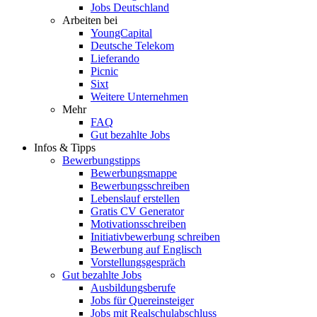
Jobs Deutschland
Arbeiten bei
YoungCapital
Deutsche Telekom
Lieferando
Picnic
Sixt
Weitere Unternehmen
Mehr
FAQ
Gut bezahlte Jobs
Infos & Tipps
Bewerbungstipps
Bewerbungsmappe
Bewerbungsschreiben
Lebenslauf erstellen
Gratis CV Generator
Motivationsschreiben
Initiativbewerbung schreiben
Bewerbung auf Englisch
Vorstellungsgespräch
Gut bezahlte Jobs
Ausbildungsberufe
Jobs für Quereinsteiger
Jobs mit Realschulabschluss