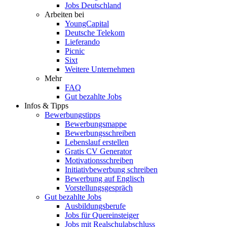
Jobs Deutschland
Arbeiten bei
YoungCapital
Deutsche Telekom
Lieferando
Picnic
Sixt
Weitere Unternehmen
Mehr
FAQ
Gut bezahlte Jobs
Infos & Tipps
Bewerbungstipps
Bewerbungsmappe
Bewerbungsschreiben
Lebenslauf erstellen
Gratis CV Generator
Motivationsschreiben
Initiativbewerbung schreiben
Bewerbung auf Englisch
Vorstellungsgespräch
Gut bezahlte Jobs
Ausbildungsberufe
Jobs für Quereinsteiger
Jobs mit Realschulabschluss