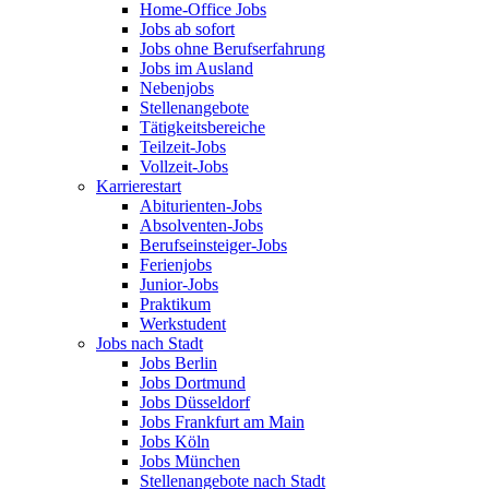
Home-Office Jobs
Jobs ab sofort
Jobs ohne Berufserfahrung
Jobs im Ausland
Nebenjobs
Stellenangebote
Tätigkeitsbereiche
Teilzeit-Jobs
Vollzeit-Jobs
Karrierestart
Abiturienten-Jobs
Absolventen-Jobs
Berufseinsteiger-Jobs
Ferienjobs
Junior-Jobs
Praktikum
Werkstudent
Jobs nach Stadt
Jobs Berlin
Jobs Dortmund
Jobs Düsseldorf
Jobs Frankfurt am Main
Jobs Köln
Jobs München
Stellenangebote nach Stadt