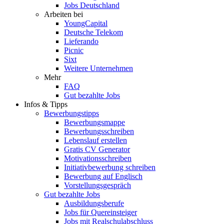
Jobs Deutschland
Arbeiten bei
YoungCapital
Deutsche Telekom
Lieferando
Picnic
Sixt
Weitere Unternehmen
Mehr
FAQ
Gut bezahlte Jobs
Infos & Tipps
Bewerbungstipps
Bewerbungsmappe
Bewerbungsschreiben
Lebenslauf erstellen
Gratis CV Generator
Motivationsschreiben
Initiativbewerbung schreiben
Bewerbung auf Englisch
Vorstellungsgespräch
Gut bezahlte Jobs
Ausbildungsberufe
Jobs für Quereinsteiger
Jobs mit Realschulabschluss