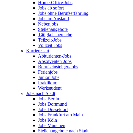
Home-Office Jobs
Jobs ab sofort
Jobs ohne Berufserfahrung
Jobs im Ausland
Nebenjobs
Stellenangebote
Tätigkeitsbereiche
Teilzeit-Jobs
Vollzeit-Jobs
Karrierestart
Abiturienten-Jobs
Absolventen-Jobs
Berufseinsteiger-Jobs
Ferienjobs
Junior-Jobs
Praktikum
Werkstudent
Jobs nach Stadt
Jobs Berlin
Jobs Dortmund
Jobs Düsseldorf
Jobs Frankfurt am Main
Jobs Köln
Jobs München
Stellenangebote nach Stadt