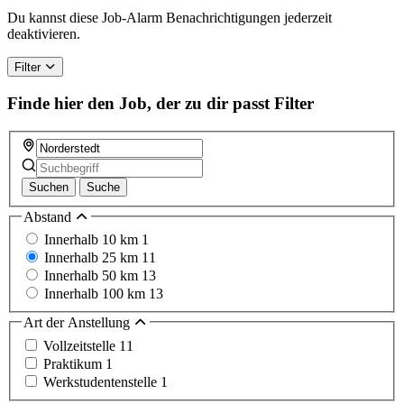
a
Du kannst diese Job-Alarm Benachrichtigungen jederzeit
human,
deaktivieren.
ignore
this
Filter
field
Finde hier den Job, der zu dir passt
Filter
Suchen
Suche
Abstand
Innerhalb 10 km
1
Innerhalb 25 km
11
Innerhalb 50 km
13
Innerhalb 100 km
13
Art der Anstellung
Vollzeitstelle
11
Praktikum
1
Werkstudentenstelle
1