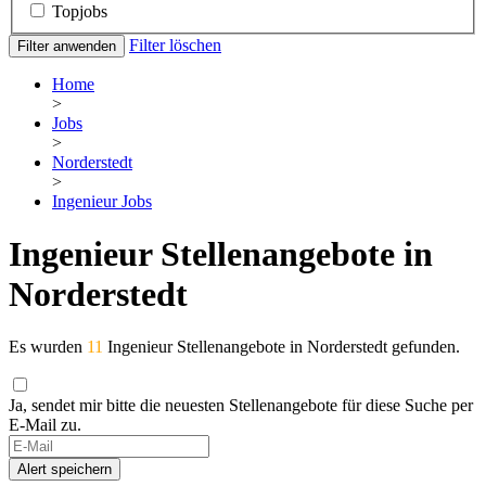
Topjobs
Filter löschen
Filter anwenden
Home
>
Jobs
>
Norderstedt
>
Ingenieur Jobs
Ingenieur Stellenangebote in
Norderstedt
Es wurden
11
Ingenieur Stellenangebote in Norderstedt gefunden.
Ja, sendet mir bitte die neuesten Stellenangebote für diese Suche per
E-Mail zu.
If
you
Alert speichern
are