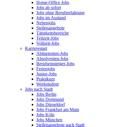
Home-Office Jobs
Jobs ab sofort
Jobs ohne Berufserfahrung
Jobs im Ausland
Nebenjobs
Stellenangebote
Tätigkeitsbereiche
Teilzeit-Jobs
Vollzeit-Jobs
Karrierestart
Abiturienten-Jobs
Absolventen-Jobs
Berufseinsteiger-Jobs
Ferienjobs
Junior-Jobs
Praktikum
Werkstudent
Jobs nach Stadt
Jobs Berlin
Jobs Dortmund
Jobs Düsseldorf
Jobs Frankfurt am Main
Jobs Köln
Jobs München
Stellenangebote nach Stadt