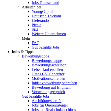
Jobs Deutschland
Arbeiten bei
YoungCapital
Deutsche Telekom
Lieferando
Picnic
Sixt
Weitere Unternehmen
Mehr
FAQ
Gut bezahlte Jobs
Infos & Tipps
Bewerbungstipps
Bewerbungsmappe
Bewerbungsschreiben
Lebenslauf erstellen
Gratis CV Generator
Motivationsschreiben
Initiativbewerbung schreiben
Bewerbung auf Englisch
Vorstellungsgespräch
Gut bezahlte Jobs
Ausbildungsberufe
Jobs für Quereinsteiger
Jobs mit Realschulabschluss