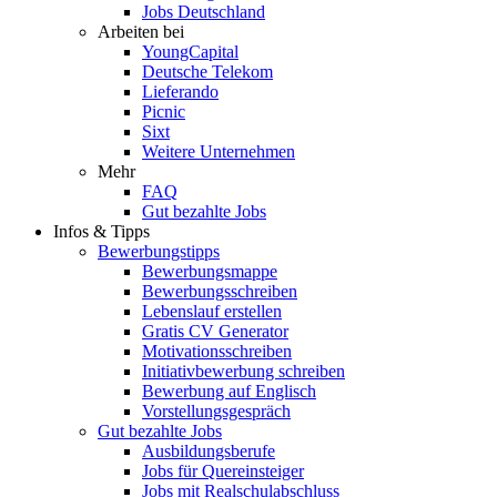
Jobs Deutschland
Arbeiten bei
YoungCapital
Deutsche Telekom
Lieferando
Picnic
Sixt
Weitere Unternehmen
Mehr
FAQ
Gut bezahlte Jobs
Infos & Tipps
Bewerbungstipps
Bewerbungsmappe
Bewerbungsschreiben
Lebenslauf erstellen
Gratis CV Generator
Motivationsschreiben
Initiativbewerbung schreiben
Bewerbung auf Englisch
Vorstellungsgespräch
Gut bezahlte Jobs
Ausbildungsberufe
Jobs für Quereinsteiger
Jobs mit Realschulabschluss