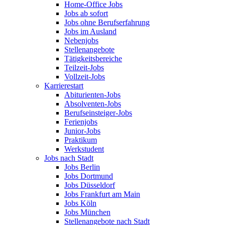
Home-Office Jobs
Jobs ab sofort
Jobs ohne Berufserfahrung
Jobs im Ausland
Nebenjobs
Stellenangebote
Tätigkeitsbereiche
Teilzeit-Jobs
Vollzeit-Jobs
Karrierestart
Abiturienten-Jobs
Absolventen-Jobs
Berufseinsteiger-Jobs
Ferienjobs
Junior-Jobs
Praktikum
Werkstudent
Jobs nach Stadt
Jobs Berlin
Jobs Dortmund
Jobs Düsseldorf
Jobs Frankfurt am Main
Jobs Köln
Jobs München
Stellenangebote nach Stadt