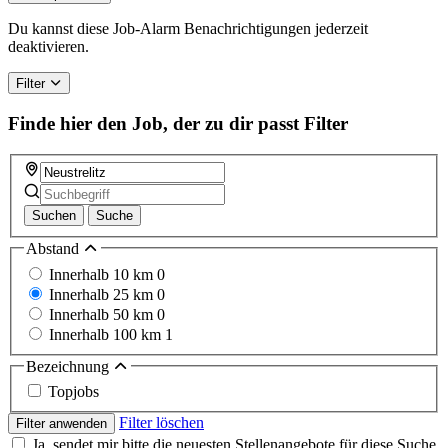
are
a
Du kannst diese Job-Alarm Benachrichtigungen jederzeit
human,
deaktivieren.
ignore
this
Filter
field
Finde hier den Job, der zu dir passt
Filter
Suchen
Suche
Abstand
Innerhalb 10 km
0
Innerhalb 25 km
0
Innerhalb 50 km
0
Innerhalb 100 km
1
Bezeichnung
Topjobs
Filter löschen
Filter anwenden
Ja, sendet mir bitte die neuesten Stellenangebote für diese Suche