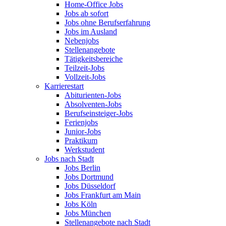
Home-Office Jobs
Jobs ab sofort
Jobs ohne Berufserfahrung
Jobs im Ausland
Nebenjobs
Stellenangebote
Tätigkeitsbereiche
Teilzeit-Jobs
Vollzeit-Jobs
Karrierestart
Abiturienten-Jobs
Absolventen-Jobs
Berufseinsteiger-Jobs
Ferienjobs
Junior-Jobs
Praktikum
Werkstudent
Jobs nach Stadt
Jobs Berlin
Jobs Dortmund
Jobs Düsseldorf
Jobs Frankfurt am Main
Jobs Köln
Jobs München
Stellenangebote nach Stadt