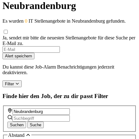
Neubrandenburg
Es wurden
0
IT Stellenangebote in Neubrandenburg gefunden.
Ja, sendet mir bitte die neuesten Stellenangebote für diese Suche per
E-Mail zu.
If
you
Alert speichern
are
a
Du kannst diese Job-Alarm Benachrichtigungen jederzeit
human,
deaktivieren.
ignore
this
Filter
field
Finde hier den Job, der zu dir passt
Filter
Suchen
Suche
Abstand