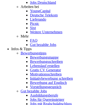
Jobs Deutschland
Arbeiten bei
YoungCapital
Deutsche Telekom
Lieferando
Picnic
Sixt
Weitere Unternehmen
Mehr
FAQ
Gut bezahlte Jobs
Infos & Tipps
Bewerbungstipps
Bewerbungsmappe
Bewerbungsschreiben
Lebenslauf erstellen
Gratis CV Generator
Motivationsschreiben
Initiativbewerbung schreiben
Bewerbung auf Englisch
Vorstellungsgespräch
Gut bezahlte Jobs
Ausbildungsberufe
Jobs für Quereinsteiger
Jobs mit Realschulabschluss