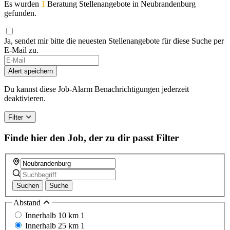
Es wurden
1
Beratung Stellenangebote in Neubrandenburg
gefunden.
Ja, sendet mir bitte die neuesten Stellenangebote für diese Suche per
E-Mail zu.
If
you
Alert speichern
are
a
Du kannst diese Job-Alarm Benachrichtigungen jederzeit
human,
deaktivieren.
ignore
this
Filter
field
Finde hier den Job, der zu dir passt
Filter
Suchen
Suche
Abstand
Innerhalb 10 km
1
Innerhalb 25 km
1