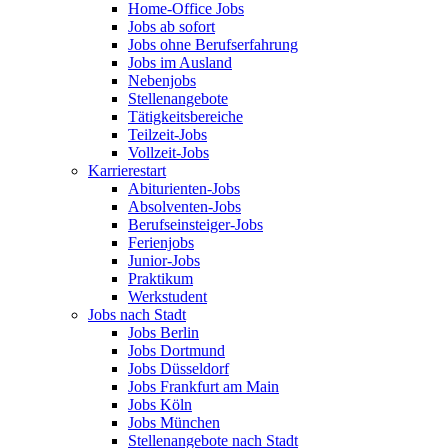
Home-Office Jobs
Jobs ab sofort
Jobs ohne Berufserfahrung
Jobs im Ausland
Nebenjobs
Stellenangebote
Tätigkeitsbereiche
Teilzeit-Jobs
Vollzeit-Jobs
Karrierestart
Abiturienten-Jobs
Absolventen-Jobs
Berufseinsteiger-Jobs
Ferienjobs
Junior-Jobs
Praktikum
Werkstudent
Jobs nach Stadt
Jobs Berlin
Jobs Dortmund
Jobs Düsseldorf
Jobs Frankfurt am Main
Jobs Köln
Jobs München
Stellenangebote nach Stadt