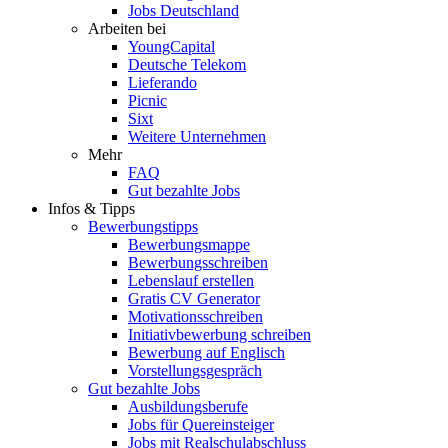
Jobs Deutschland
Arbeiten bei
YoungCapital
Deutsche Telekom
Lieferando
Picnic
Sixt
Weitere Unternehmen
Mehr
FAQ
Gut bezahlte Jobs
Infos & Tipps
Bewerbungstipps
Bewerbungsmappe
Bewerbungsschreiben
Lebenslauf erstellen
Gratis CV Generator
Motivationsschreiben
Initiativbewerbung schreiben
Bewerbung auf Englisch
Vorstellungsgespräch
Gut bezahlte Jobs
Ausbildungsberufe
Jobs für Quereinsteiger
Jobs mit Realschulabschluss