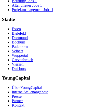
Beratung Jobs
1
Altenpfleger Jobs
1
Projektmanagement Jobs
1
Städte
Essen
Bielefeld
Dortmund
Bochum
Paderborn
Velbert
Wuppertal
Grevenbroich
Viersen
Duisburg
YoungCapital
Über YoungCapital
Interne Stellenangebote
Presse
Partner
Kontakt