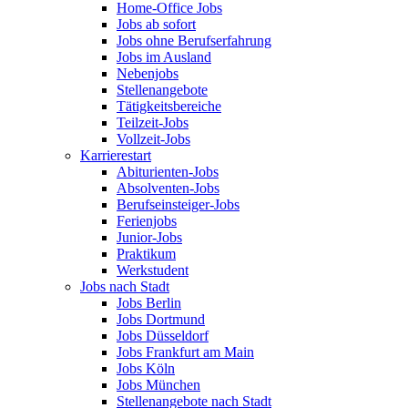
Home-Office Jobs
Jobs ab sofort
Jobs ohne Berufserfahrung
Jobs im Ausland
Nebenjobs
Stellenangebote
Tätigkeitsbereiche
Teilzeit-Jobs
Vollzeit-Jobs
Karrierestart
Abiturienten-Jobs
Absolventen-Jobs
Berufseinsteiger-Jobs
Ferienjobs
Junior-Jobs
Praktikum
Werkstudent
Jobs nach Stadt
Jobs Berlin
Jobs Dortmund
Jobs Düsseldorf
Jobs Frankfurt am Main
Jobs Köln
Jobs München
Stellenangebote nach Stadt