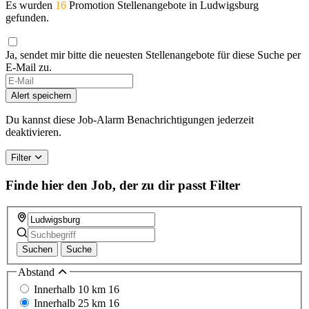
Es wurden
16
Promotion Stellenangebote in Ludwigsburg
gefunden.
Ja, sendet mir bitte die neuesten Stellenangebote für diese Suche per
E-Mail zu.
If
you
Alert speichern
are
a
Du kannst diese Job-Alarm Benachrichtigungen jederzeit
human,
deaktivieren.
ignore
this
Filter
field
Finde hier den Job, der zu dir passt
Filter
Suchen
Suche
Abstand
Innerhalb 10 km
16
Innerhalb 25 km
16