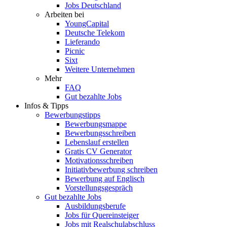
Jobs Deutschland
Arbeiten bei
YoungCapital
Deutsche Telekom
Lieferando
Picnic
Sixt
Weitere Unternehmen
Mehr
FAQ
Gut bezahlte Jobs
Infos & Tipps
Bewerbungstipps
Bewerbungsmappe
Bewerbungsschreiben
Lebenslauf erstellen
Gratis CV Generator
Motivationsschreiben
Initiativbewerbung schreiben
Bewerbung auf Englisch
Vorstellungsgespräch
Gut bezahlte Jobs
Ausbildungsberufe
Jobs für Quereinsteiger
Jobs mit Realschulabschluss