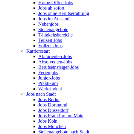
Home-Office Jobs
Jobs ab sofort
Jobs ohne Berufserfahrung
Jobs im Ausland
Nebenjobs
Stellenangebote
Tätigkeitsbereiche
Teilzeit-Jobs
Vollzeit-Jobs
Karrierestart
Abiturienten-Jobs
Absolventen-Jobs
Berufseinsteiger-Jobs
Ferienjobs
Junior-Jobs
Praktikum
Werkstudent
Jobs nach Stadt
Jobs Berlin
Jobs Dortmund
Jobs Düsseldorf
Jobs Frankfurt am Main
Jobs Köln
Jobs München
Stellenangebote nach Stadt