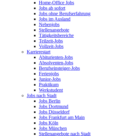
Home-Office Jobs
Jobs ab sofort
Jobs ohne Berufserfahrung
Jobs im Ausland
Nebenjobs
Stellenangebote
Tätigkeitsbereiche
Teilzeit-Jobs
Vollzeit-Jobs
Karrierestart
Abiturienten-Jobs
Absolventen-Jobs
Berufseinsteiger-Jobs
Ferienjobs
Junior-Jobs
Praktikum
Werkstudent
Jobs nach Stadt
Jobs Berlin
Jobs Dortmund
Jobs Düsseldorf
Jobs Frankfurt am Main
Jobs Köln
Jobs München
Stellenangebote nach Stadt