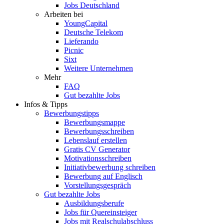
Jobs Deutschland
Arbeiten bei
YoungCapital
Deutsche Telekom
Lieferando
Picnic
Sixt
Weitere Unternehmen
Mehr
FAQ
Gut bezahlte Jobs
Infos & Tipps
Bewerbungstipps
Bewerbungsmappe
Bewerbungsschreiben
Lebenslauf erstellen
Gratis CV Generator
Motivationsschreiben
Initiativbewerbung schreiben
Bewerbung auf Englisch
Vorstellungsgespräch
Gut bezahlte Jobs
Ausbildungsberufe
Jobs für Quereinsteiger
Jobs mit Realschulabschluss