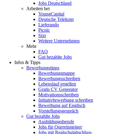
Jobs Deutschland
Arbeiten bei
YoungCapital
Deutsche Telekom
Lieferando
Picnic
Sixt
Weitere Unternehmen
Mehr
FAQ
Gut bezahlte Jobs
Infos & Tipps
Bewerbungstipps
Bewerbungsmappe
Bewerbungsschreiben
Lebenslauf erstellen
Gratis CV Generator
Motivationsschreiben
Initiativbewerbung schreiben
Bewerbung auf Englisch
Vorstellungsgespräch
Gut bezahlte Jobs
Ausbildungsberufe
Jobs für Quereinsteiger
Jobs mit Realschulabschluss