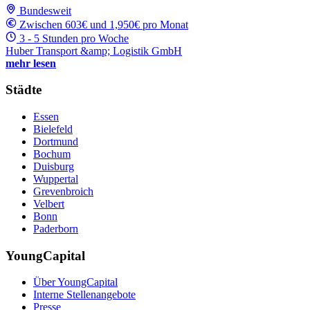
Bundesweit
Zwischen 603€ und 1,950€ pro Monat
3 - 5 Stunden pro Woche
Huber Transport &amp; Logistik GmbH
mehr lesen
Städte
Essen
Bielefeld
Dortmund
Bochum
Duisburg
Wuppertal
Grevenbroich
Velbert
Bonn
Paderborn
YoungCapital
Über YoungCapital
Interne Stellenangebote
Presse