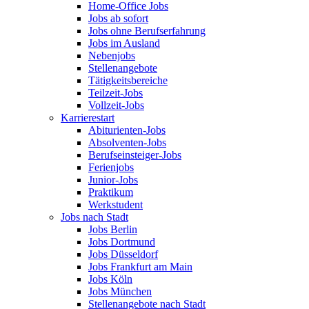
Home-Office Jobs
Jobs ab sofort
Jobs ohne Berufserfahrung
Jobs im Ausland
Nebenjobs
Stellenangebote
Tätigkeitsbereiche
Teilzeit-Jobs
Vollzeit-Jobs
Karrierestart
Abiturienten-Jobs
Absolventen-Jobs
Berufseinsteiger-Jobs
Ferienjobs
Junior-Jobs
Praktikum
Werkstudent
Jobs nach Stadt
Jobs Berlin
Jobs Dortmund
Jobs Düsseldorf
Jobs Frankfurt am Main
Jobs Köln
Jobs München
Stellenangebote nach Stadt