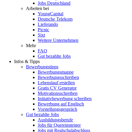
Jobs Deutschland
Arbeiten bei
YoungCapital
Deutsche Telekom
Lieferando
Picnic
Sixt
Weitere Unternehmen
Mehr
FAQ
Gut bezahlte Jobs
Infos & Tipps
Bewerbungstipps
Bewerbungsmappe
Bewerbungsschreiben
Lebenslauf erstellen
Gratis CV Generator
Motivationsschreiben
Initiativbewerbung schreiben
Bewerbung auf Englisch
Vorstellungsgespräch
Gut bezahlte Jobs
Ausbildungsberufe
Jobs für Quereinsteiger
Jobs mit Realschulabschluss