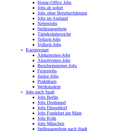
Home-Office Jobs
Jobs ab sofort
Jobs ohne Berufserfahrung
Jobs im Ausland
Nebenjobs
Stellenangebote
Tätigkeitsbereiche
Teilzeit-Jobs
Vollzeit-Jobs
Karrierestart
Abiturienten-Jobs
Absolventen-Jobs
Berufseinsteiger-Jobs
Ferienjobs
Junior-Jobs
Praktikum
Werkstudent
Jobs nach Stadt
Jobs Berlin
Jobs Dortmund
Jobs Düsseldorf
Jobs Frankfurt am Main
Jobs Köln
Jobs München
Stellenangebote nach Stadt