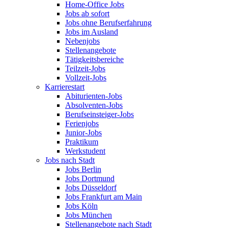
Home-Office Jobs
Jobs ab sofort
Jobs ohne Berufserfahrung
Jobs im Ausland
Nebenjobs
Stellenangebote
Tätigkeitsbereiche
Teilzeit-Jobs
Vollzeit-Jobs
Karrierestart
Abiturienten-Jobs
Absolventen-Jobs
Berufseinsteiger-Jobs
Ferienjobs
Junior-Jobs
Praktikum
Werkstudent
Jobs nach Stadt
Jobs Berlin
Jobs Dortmund
Jobs Düsseldorf
Jobs Frankfurt am Main
Jobs Köln
Jobs München
Stellenangebote nach Stadt