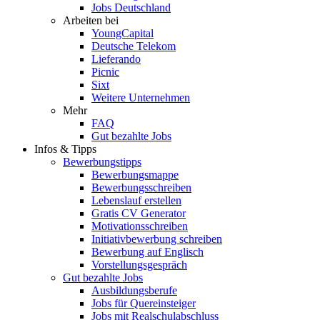
Jobs Deutschland
Arbeiten bei
YoungCapital
Deutsche Telekom
Lieferando
Picnic
Sixt
Weitere Unternehmen
Mehr
FAQ
Gut bezahlte Jobs
Infos & Tipps
Bewerbungstipps
Bewerbungsmappe
Bewerbungsschreiben
Lebenslauf erstellen
Gratis CV Generator
Motivationsschreiben
Initiativbewerbung schreiben
Bewerbung auf Englisch
Vorstellungsgespräch
Gut bezahlte Jobs
Ausbildungsberufe
Jobs für Quereinsteiger
Jobs mit Realschulabschluss