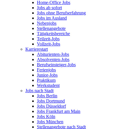
Home-Office Jobs
Jobs ab sofort
Jobs ohne Berufserfahrung
Jobs im Ausland
Nebenjobs
Stellenangebote
Tätigkeitsbereiche
Teilzeit-Jobs
Vollzeit-Jobs
Karrierestart
Abiturienten-Jobs
Absolventen-Jobs
Berufseinsteiger-Jobs
Ferienjobs
Junior-Jobs
Praktikum
Werkstudent
Jobs nach Stadt
Jobs Berlin
Jobs Dortmund
Jobs Düsseldorf
Jobs Frankfurt am Main
Jobs Köln
Jobs München
Stellenangebote nach Stadt