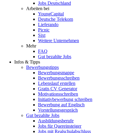
Jobs Deutschland
Arbeiten bei
YoungCapital
Deutsche Telekom
Lieferando
Picnic
Sixt
Weitere Unternehmen
Mehr
FAQ
Gut bezahlte Jobs
Infos & Tipps
Bewerbungstipps
Bewerbungsmappe
Bewerbungsschreiben
Lebenslauf erstellen
Gratis CV Generator
Motivationsschreiben
Initiativbewerbung schreiben
Bewerbung auf Englisch
Vorstellungsgespräch
Gut bezahlte Jobs
Ausbildungsberufe
Jobs für Quereinsteiger
Jobs mit Realschulabschluss