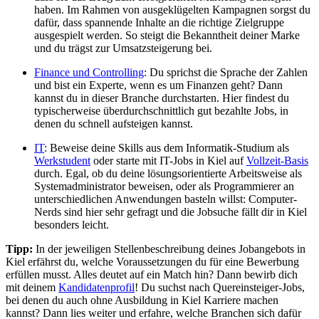
haben. Im Rahmen von ausgeklügelten Kampagnen sorgst du
dafür, dass spannende Inhalte an die richtige Zielgruppe
ausgespielt werden. So steigt die Bekanntheit deiner Marke
und du trägst zur Umsatzsteigerung bei.
Finance und Controlling
: Du sprichst die Sprache der Zahlen
und bist ein Experte, wenn es um Finanzen geht? Dann
kannst du in dieser Branche durchstarten. Hier findest du
typischerweise überdurchschnittlich gut bezahlte Jobs, in
denen du schnell aufsteigen kannst.
IT
: Beweise deine Skills aus dem Informatik-Studium als
Werkstudent
oder starte mit IT-Jobs in Kiel auf
Vollzeit-Basis
durch. Egal, ob du deine lösungsorientierte Arbeitsweise als
Systemadministrator beweisen, oder als Programmierer an
unterschiedlichen Anwendungen basteln willst: Computer-
Nerds sind hier sehr gefragt und die Jobsuche fällt dir in Kiel
besonders leicht.
Tipp:
In der jeweiligen Stellenbeschreibung deines Jobangebots in
Kiel erfährst du, welche Voraussetzungen du für eine Bewerbung
erfüllen musst. Alles deutet auf ein Match hin? Dann bewirb dich
mit deinem
Kandidatenprofil
! Du suchst nach Quereinsteiger-Jobs,
bei denen du auch ohne Ausbildung in Kiel Karriere machen
kannst? Dann lies weiter und erfahre, welche Branchen sich dafür