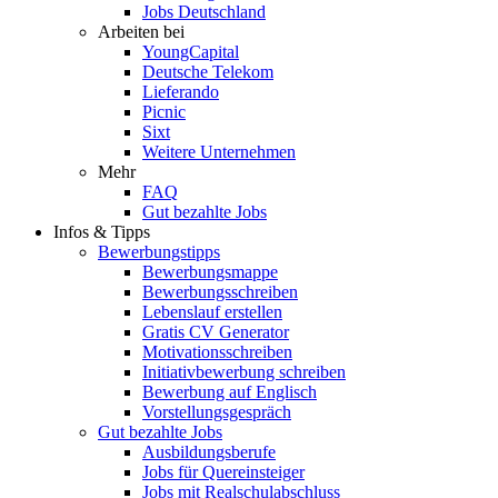
Jobs Deutschland
Arbeiten bei
YoungCapital
Deutsche Telekom
Lieferando
Picnic
Sixt
Weitere Unternehmen
Mehr
FAQ
Gut bezahlte Jobs
Infos & Tipps
Bewerbungstipps
Bewerbungsmappe
Bewerbungsschreiben
Lebenslauf erstellen
Gratis CV Generator
Motivationsschreiben
Initiativbewerbung schreiben
Bewerbung auf Englisch
Vorstellungsgespräch
Gut bezahlte Jobs
Ausbildungsberufe
Jobs für Quereinsteiger
Jobs mit Realschulabschluss