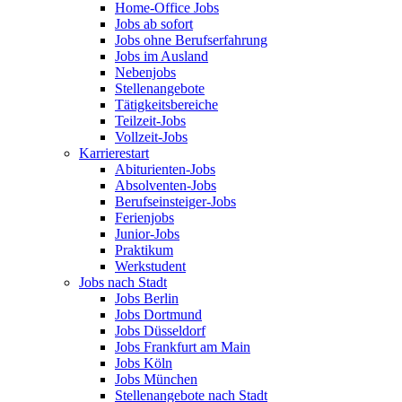
Home-Office Jobs
Jobs ab sofort
Jobs ohne Berufserfahrung
Jobs im Ausland
Nebenjobs
Stellenangebote
Tätigkeitsbereiche
Teilzeit-Jobs
Vollzeit-Jobs
Karrierestart
Abiturienten-Jobs
Absolventen-Jobs
Berufseinsteiger-Jobs
Ferienjobs
Junior-Jobs
Praktikum
Werkstudent
Jobs nach Stadt
Jobs Berlin
Jobs Dortmund
Jobs Düsseldorf
Jobs Frankfurt am Main
Jobs Köln
Jobs München
Stellenangebote nach Stadt