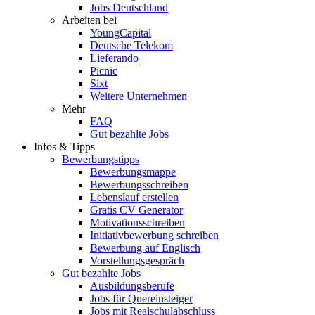
Jobs Deutschland
Arbeiten bei
YoungCapital
Deutsche Telekom
Lieferando
Picnic
Sixt
Weitere Unternehmen
Mehr
FAQ
Gut bezahlte Jobs
Infos & Tipps
Bewerbungstipps
Bewerbungsmappe
Bewerbungsschreiben
Lebenslauf erstellen
Gratis CV Generator
Motivationsschreiben
Initiativbewerbung schreiben
Bewerbung auf Englisch
Vorstellungsgespräch
Gut bezahlte Jobs
Ausbildungsberufe
Jobs für Quereinsteiger
Jobs mit Realschulabschluss