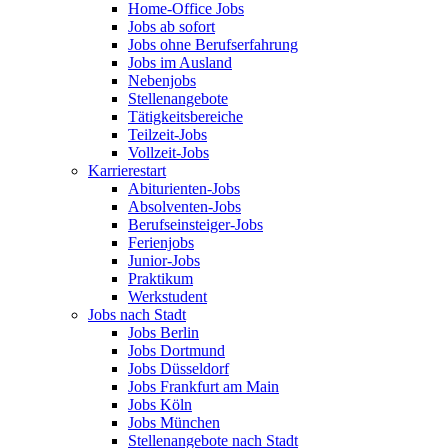
Home-Office Jobs
Jobs ab sofort
Jobs ohne Berufserfahrung
Jobs im Ausland
Nebenjobs
Stellenangebote
Tätigkeitsbereiche
Teilzeit-Jobs
Vollzeit-Jobs
Karrierestart
Abiturienten-Jobs
Absolventen-Jobs
Berufseinsteiger-Jobs
Ferienjobs
Junior-Jobs
Praktikum
Werkstudent
Jobs nach Stadt
Jobs Berlin
Jobs Dortmund
Jobs Düsseldorf
Jobs Frankfurt am Main
Jobs Köln
Jobs München
Stellenangebote nach Stadt