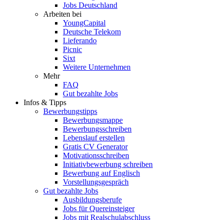
Jobs Deutschland
Arbeiten bei
YoungCapital
Deutsche Telekom
Lieferando
Picnic
Sixt
Weitere Unternehmen
Mehr
FAQ
Gut bezahlte Jobs
Infos & Tipps
Bewerbungstipps
Bewerbungsmappe
Bewerbungsschreiben
Lebenslauf erstellen
Gratis CV Generator
Motivationsschreiben
Initiativbewerbung schreiben
Bewerbung auf Englisch
Vorstellungsgespräch
Gut bezahlte Jobs
Ausbildungsberufe
Jobs für Quereinsteiger
Jobs mit Realschulabschluss