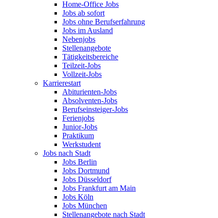
Home-Office Jobs
Jobs ab sofort
Jobs ohne Berufserfahrung
Jobs im Ausland
Nebenjobs
Stellenangebote
Tätigkeitsbereiche
Teilzeit-Jobs
Vollzeit-Jobs
Karrierestart
Abiturienten-Jobs
Absolventen-Jobs
Berufseinsteiger-Jobs
Ferienjobs
Junior-Jobs
Praktikum
Werkstudent
Jobs nach Stadt
Jobs Berlin
Jobs Dortmund
Jobs Düsseldorf
Jobs Frankfurt am Main
Jobs Köln
Jobs München
Stellenangebote nach Stadt