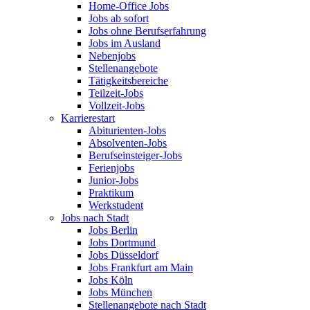
Home-Office Jobs
Jobs ab sofort
Jobs ohne Berufserfahrung
Jobs im Ausland
Nebenjobs
Stellenangebote
Tätigkeitsbereiche
Teilzeit-Jobs
Vollzeit-Jobs
Karrierestart
Abiturienten-Jobs
Absolventen-Jobs
Berufseinsteiger-Jobs
Ferienjobs
Junior-Jobs
Praktikum
Werkstudent
Jobs nach Stadt
Jobs Berlin
Jobs Dortmund
Jobs Düsseldorf
Jobs Frankfurt am Main
Jobs Köln
Jobs München
Stellenangebote nach Stadt