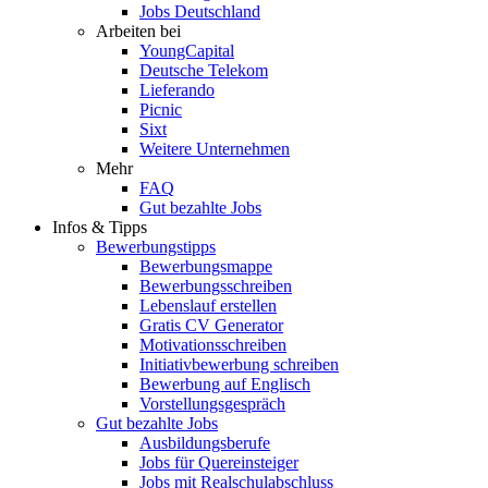
Jobs Deutschland
Arbeiten bei
YoungCapital
Deutsche Telekom
Lieferando
Picnic
Sixt
Weitere Unternehmen
Mehr
FAQ
Gut bezahlte Jobs
Infos & Tipps
Bewerbungstipps
Bewerbungsmappe
Bewerbungsschreiben
Lebenslauf erstellen
Gratis CV Generator
Motivationsschreiben
Initiativbewerbung schreiben
Bewerbung auf Englisch
Vorstellungsgespräch
Gut bezahlte Jobs
Ausbildungsberufe
Jobs für Quereinsteiger
Jobs mit Realschulabschluss