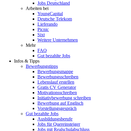
Jobs Deutschland
Arbeiten bei
YoungCapital
Deutsche Telekom
Lieferando
Picnic
Sixt
Weitere Unternehmen
Mehr
FAQ
Gut bezahlte Jobs
Infos & Tipps
Bewerbungstipps
Bewerbungsmappe
Bewerbungsschreiben
Lebenslauf erstellen
Gratis CV Generator
Motivationsschreiben
Initiativbewerbung schreiben
Bewerbung auf Englisch
Vorstellungsgespräch
Gut bezahlte Jobs
Ausbildungsberufe
Jobs für Quereinsteiger
Jobs mit Realschulabschluss