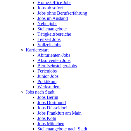
Home-Office Jobs
Jobs ab sofort
Jobs ohne Berufserfahrung
Jobs im Ausland
Nebenjobs
Stellenangebote
Tätigkeitsbereiche
Teilzeit-Jobs
Vollzeit-Jobs
Karrierestart
Abiturienten-Jobs
Absolventen-Jobs
Berufseinsteiger-Jobs
Ferienjobs
Junior-Jobs
Praktikum
Werkstudent
Jobs nach Stadt
Jobs Berlin
Jobs Dortmund
Jobs Düsseldorf
Jobs Frankfurt am Main
Jobs Köln
Jobs München
Stellenangebote nach Stadt