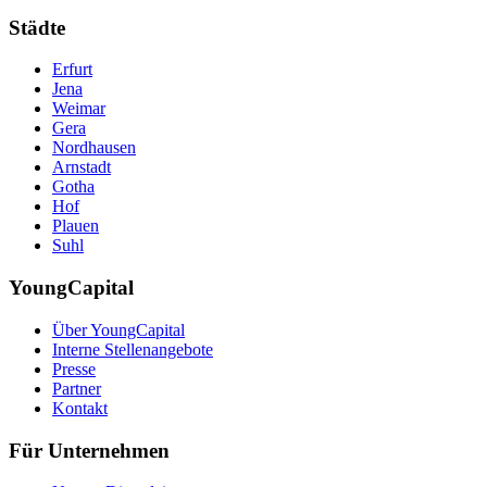
Städte
Erfurt
Jena
Weimar
Gera
Nordhausen
Arnstadt
Gotha
Hof
Plauen
Suhl
YoungCapital
Über YoungCapital
Interne Stellenangebote
Presse
Partner
Kontakt
Für Unternehmen