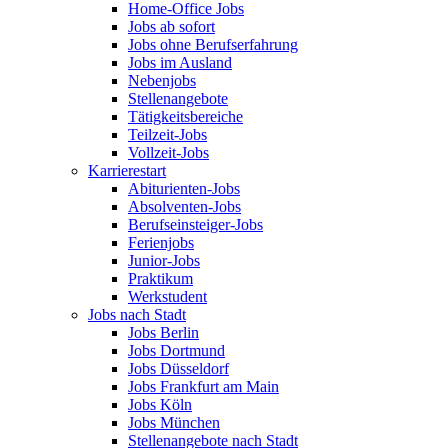
Home-Office Jobs
Jobs ab sofort
Jobs ohne Berufserfahrung
Jobs im Ausland
Nebenjobs
Stellenangebote
Tätigkeitsbereiche
Teilzeit-Jobs
Vollzeit-Jobs
Karrierestart
Abiturienten-Jobs
Absolventen-Jobs
Berufseinsteiger-Jobs
Ferienjobs
Junior-Jobs
Praktikum
Werkstudent
Jobs nach Stadt
Jobs Berlin
Jobs Dortmund
Jobs Düsseldorf
Jobs Frankfurt am Main
Jobs Köln
Jobs München
Stellenangebote nach Stadt