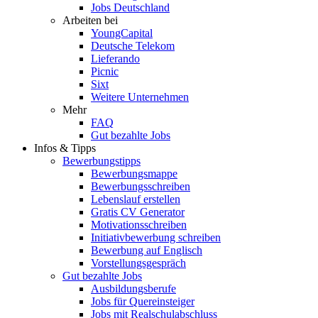
Jobs Deutschland
Arbeiten bei
YoungCapital
Deutsche Telekom
Lieferando
Picnic
Sixt
Weitere Unternehmen
Mehr
FAQ
Gut bezahlte Jobs
Infos & Tipps
Bewerbungstipps
Bewerbungsmappe
Bewerbungsschreiben
Lebenslauf erstellen
Gratis CV Generator
Motivationsschreiben
Initiativbewerbung schreiben
Bewerbung auf Englisch
Vorstellungsgespräch
Gut bezahlte Jobs
Ausbildungsberufe
Jobs für Quereinsteiger
Jobs mit Realschulabschluss