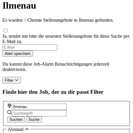
Ilmenau
Es wurden
0
Chemie Stellenangebote in Ilmenau gefunden.
Ja, sendet mir bitte die neuesten Stellenangebote für diese Suche per
E-Mail zu.
If
you
Alert speichern
are
a
Du kannst diese Job-Alarm Benachrichtigungen jederzeit
human,
deaktivieren.
ignore
this
Filter
field
Finde hier den Job, der zu dir passt
Filter
Suchen
Suche
Abstand