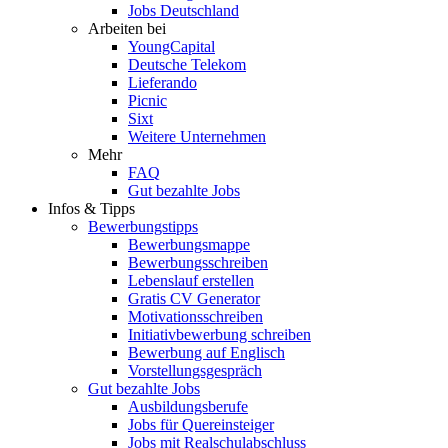
Jobs Deutschland
Arbeiten bei
YoungCapital
Deutsche Telekom
Lieferando
Picnic
Sixt
Weitere Unternehmen
Mehr
FAQ
Gut bezahlte Jobs
Infos & Tipps
Bewerbungstipps
Bewerbungsmappe
Bewerbungsschreiben
Lebenslauf erstellen
Gratis CV Generator
Motivationsschreiben
Initiativbewerbung schreiben
Bewerbung auf Englisch
Vorstellungsgespräch
Gut bezahlte Jobs
Ausbildungsberufe
Jobs für Quereinsteiger
Jobs mit Realschulabschluss