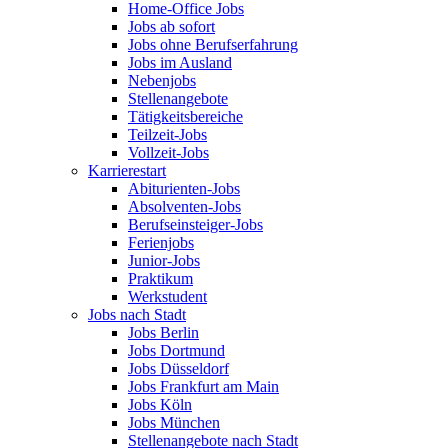
Home-Office Jobs
Jobs ab sofort
Jobs ohne Berufserfahrung
Jobs im Ausland
Nebenjobs
Stellenangebote
Tätigkeitsbereiche
Teilzeit-Jobs
Vollzeit-Jobs
Karrierestart
Abiturienten-Jobs
Absolventen-Jobs
Berufseinsteiger-Jobs
Ferienjobs
Junior-Jobs
Praktikum
Werkstudent
Jobs nach Stadt
Jobs Berlin
Jobs Dortmund
Jobs Düsseldorf
Jobs Frankfurt am Main
Jobs Köln
Jobs München
Stellenangebote nach Stadt