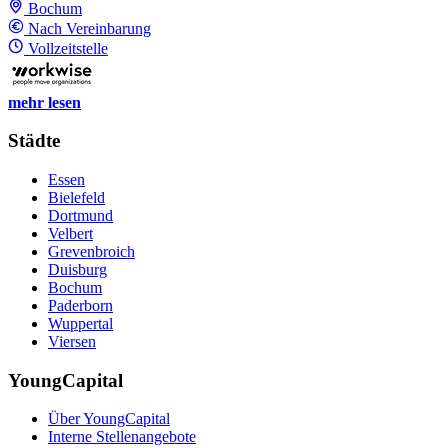
Bochum
Nach Vereinbarung
Vollzeitstelle
mehr lesen
Städte
Essen
Bielefeld
Dortmund
Velbert
Grevenbroich
Duisburg
Bochum
Paderborn
Wuppertal
Viersen
YoungCapital
Über YoungCapital
Interne Stellenangebote