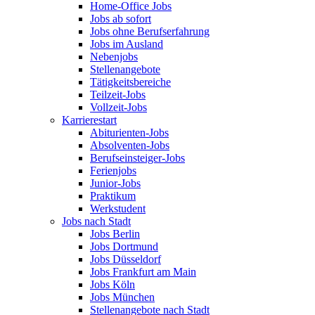
Home-Office Jobs
Jobs ab sofort
Jobs ohne Berufserfahrung
Jobs im Ausland
Nebenjobs
Stellenangebote
Tätigkeitsbereiche
Teilzeit-Jobs
Vollzeit-Jobs
Karrierestart
Abiturienten-Jobs
Absolventen-Jobs
Berufseinsteiger-Jobs
Ferienjobs
Junior-Jobs
Praktikum
Werkstudent
Jobs nach Stadt
Jobs Berlin
Jobs Dortmund
Jobs Düsseldorf
Jobs Frankfurt am Main
Jobs Köln
Jobs München
Stellenangebote nach Stadt