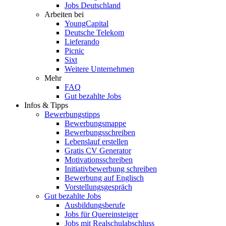
Jobs Deutschland
Arbeiten bei
YoungCapital
Deutsche Telekom
Lieferando
Picnic
Sixt
Weitere Unternehmen
Mehr
FAQ
Gut bezahlte Jobs
Infos & Tipps
Bewerbungstipps
Bewerbungsmappe
Bewerbungsschreiben
Lebenslauf erstellen
Gratis CV Generator
Motivationsschreiben
Initiativbewerbung schreiben
Bewerbung auf Englisch
Vorstellungsgespräch
Gut bezahlte Jobs
Ausbildungsberufe
Jobs für Quereinsteiger
Jobs mit Realschulabschluss