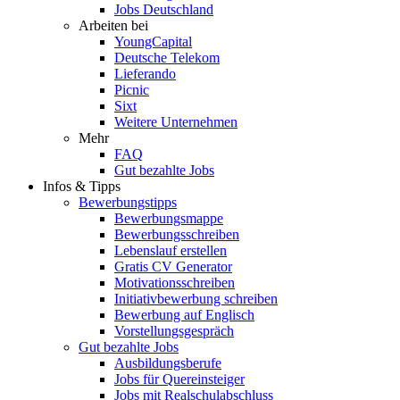
Jobs Deutschland
Arbeiten bei
YoungCapital
Deutsche Telekom
Lieferando
Picnic
Sixt
Weitere Unternehmen
Mehr
FAQ
Gut bezahlte Jobs
Infos & Tipps
Bewerbungstipps
Bewerbungsmappe
Bewerbungsschreiben
Lebenslauf erstellen
Gratis CV Generator
Motivationsschreiben
Initiativbewerbung schreiben
Bewerbung auf Englisch
Vorstellungsgespräch
Gut bezahlte Jobs
Ausbildungsberufe
Jobs für Quereinsteiger
Jobs mit Realschulabschluss