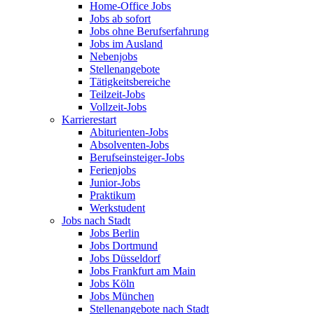
Home-Office Jobs
Jobs ab sofort
Jobs ohne Berufserfahrung
Jobs im Ausland
Nebenjobs
Stellenangebote
Tätigkeitsbereiche
Teilzeit-Jobs
Vollzeit-Jobs
Karrierestart
Abiturienten-Jobs
Absolventen-Jobs
Berufseinsteiger-Jobs
Ferienjobs
Junior-Jobs
Praktikum
Werkstudent
Jobs nach Stadt
Jobs Berlin
Jobs Dortmund
Jobs Düsseldorf
Jobs Frankfurt am Main
Jobs Köln
Jobs München
Stellenangebote nach Stadt