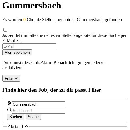
Gummersbach
Es wurden
0
Chemie Stellenangebote in Gummersbach gefunden.
Ja, sendet mir bitte die neuesten Stellenangebote für diese Suche per
E-Mail zu.
If
you
Alert speichern
are
a
Du kannst diese Job-Alarm Benachrichtigungen jederzeit
human,
deaktivieren.
ignore
this
Filter
field
Finde hier den Job, der zu dir passt
Filter
Suchen
Suche
Abstand