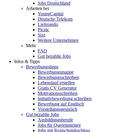
Jobs Deutschland
Arbeiten bei
YoungCapital
Deutsche Telekom
Lieferando
Picnic
Sixt
Weitere Unternehmen
Mehr
FAQ
Gut bezahlte Jobs
Infos & Tipps
Bewerbungstipps
Bewerbungsmappe
Bewerbungsschreiben
Lebenslauf erstellen
Gratis CV Generator
Motivationsschreiben
Initiativbewerbung schreiben
Bewerbung auf Englisch
Vorstellungsgespräch
Gut bezahlte Jobs
Ausbildungsberufe
Jobs für Quereinsteiger
Jobs mit Realschulabschluss