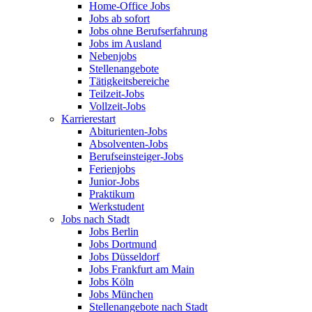
Home-Office Jobs
Jobs ab sofort
Jobs ohne Berufserfahrung
Jobs im Ausland
Nebenjobs
Stellenangebote
Tätigkeitsbereiche
Teilzeit-Jobs
Vollzeit-Jobs
Karrierestart
Abiturienten-Jobs
Absolventen-Jobs
Berufseinsteiger-Jobs
Ferienjobs
Junior-Jobs
Praktikum
Werkstudent
Jobs nach Stadt
Jobs Berlin
Jobs Dortmund
Jobs Düsseldorf
Jobs Frankfurt am Main
Jobs Köln
Jobs München
Stellenangebote nach Stadt