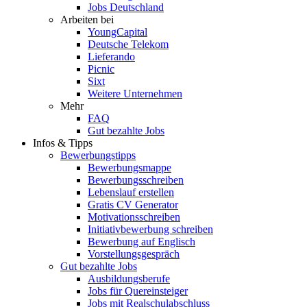
Jobs Deutschland
Arbeiten bei
YoungCapital
Deutsche Telekom
Lieferando
Picnic
Sixt
Weitere Unternehmen
Mehr
FAQ
Gut bezahlte Jobs
Infos & Tipps
Bewerbungstipps
Bewerbungsmappe
Bewerbungsschreiben
Lebenslauf erstellen
Gratis CV Generator
Motivationsschreiben
Initiativbewerbung schreiben
Bewerbung auf Englisch
Vorstellungsgespräch
Gut bezahlte Jobs
Ausbildungsberufe
Jobs für Quereinsteiger
Jobs mit Realschulabschluss