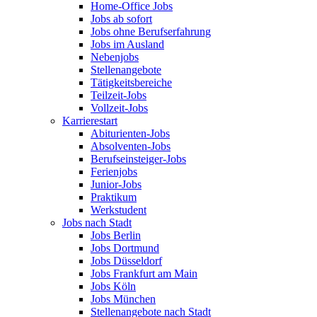
Home-Office Jobs
Jobs ab sofort
Jobs ohne Berufserfahrung
Jobs im Ausland
Nebenjobs
Stellenangebote
Tätigkeitsbereiche
Teilzeit-Jobs
Vollzeit-Jobs
Karrierestart
Abiturienten-Jobs
Absolventen-Jobs
Berufseinsteiger-Jobs
Ferienjobs
Junior-Jobs
Praktikum
Werkstudent
Jobs nach Stadt
Jobs Berlin
Jobs Dortmund
Jobs Düsseldorf
Jobs Frankfurt am Main
Jobs Köln
Jobs München
Stellenangebote nach Stadt