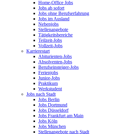
Home-Office Jobs
Jobs ab sofort
Jobs ohne Berufserfahrung
Jobs im Ausland
Nebenjobs
Stellenangebote
Tätigkeitsbereiche
Teilzeit-Jobs
Vollzeit-Jobs
Karrierestart
Abiturienten-Jobs
Absolventen-Jobs
Berufseinsteiger-Jobs
Ferienjobs
Junior-Jobs
Praktikum
Werkstudent
Jobs nach Stadt
Jobs Berlin
Jobs Dortmund
Jobs Düsseldorf
Jobs Frankfurt am Main
Jobs Köln
Jobs München
Stellenangebote nach Stadt