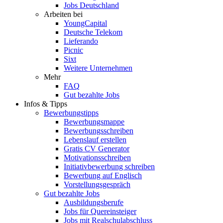
Jobs Deutschland
Arbeiten bei
YoungCapital
Deutsche Telekom
Lieferando
Picnic
Sixt
Weitere Unternehmen
Mehr
FAQ
Gut bezahlte Jobs
Infos & Tipps
Bewerbungstipps
Bewerbungsmappe
Bewerbungsschreiben
Lebenslauf erstellen
Gratis CV Generator
Motivationsschreiben
Initiativbewerbung schreiben
Bewerbung auf Englisch
Vorstellungsgespräch
Gut bezahlte Jobs
Ausbildungsberufe
Jobs für Quereinsteiger
Jobs mit Realschulabschluss