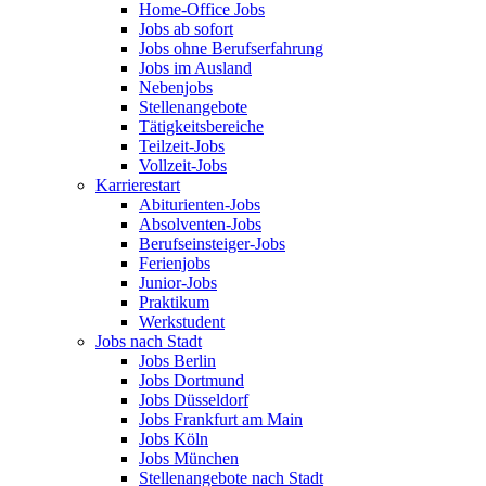
Home-Office Jobs
Jobs ab sofort
Jobs ohne Berufserfahrung
Jobs im Ausland
Nebenjobs
Stellenangebote
Tätigkeitsbereiche
Teilzeit-Jobs
Vollzeit-Jobs
Karrierestart
Abiturienten-Jobs
Absolventen-Jobs
Berufseinsteiger-Jobs
Ferienjobs
Junior-Jobs
Praktikum
Werkstudent
Jobs nach Stadt
Jobs Berlin
Jobs Dortmund
Jobs Düsseldorf
Jobs Frankfurt am Main
Jobs Köln
Jobs München
Stellenangebote nach Stadt