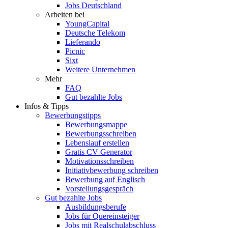
Jobs Deutschland
Arbeiten bei
YoungCapital
Deutsche Telekom
Lieferando
Picnic
Sixt
Weitere Unternehmen
Mehr
FAQ
Gut bezahlte Jobs
Infos & Tipps
Bewerbungstipps
Bewerbungsmappe
Bewerbungsschreiben
Lebenslauf erstellen
Gratis CV Generator
Motivationsschreiben
Initiativbewerbung schreiben
Bewerbung auf Englisch
Vorstellungsgespräch
Gut bezahlte Jobs
Ausbildungsberufe
Jobs für Quereinsteiger
Jobs mit Realschulabschluss