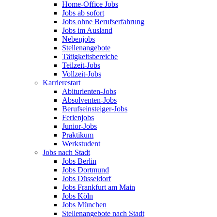
Home-Office Jobs
Jobs ab sofort
Jobs ohne Berufserfahrung
Jobs im Ausland
Nebenjobs
Stellenangebote
Tätigkeitsbereiche
Teilzeit-Jobs
Vollzeit-Jobs
Karrierestart
Abiturienten-Jobs
Absolventen-Jobs
Berufseinsteiger-Jobs
Ferienjobs
Junior-Jobs
Praktikum
Werkstudent
Jobs nach Stadt
Jobs Berlin
Jobs Dortmund
Jobs Düsseldorf
Jobs Frankfurt am Main
Jobs Köln
Jobs München
Stellenangebote nach Stadt