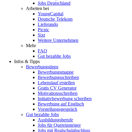
Jobs Deutschland
Arbeiten bei
YoungCapital
Deutsche Telekom
Lieferando
Picnic
Sixt
Weitere Unternehmen
Mehr
FAQ
Gut bezahlte Jobs
Infos & Tipps
Bewerbungstipps
Bewerbungsmappe
Bewerbungsschreiben
Lebenslauf erstellen
Gratis CV Generator
Motivationsschreiben
Initiativbewerbung schreiben
Bewerbung auf Englisch
Vorstellungsgespräch
Gut bezahlte Jobs
Ausbildungsberufe
Jobs für Quereinsteiger
Jobs mit Realschulabschluss