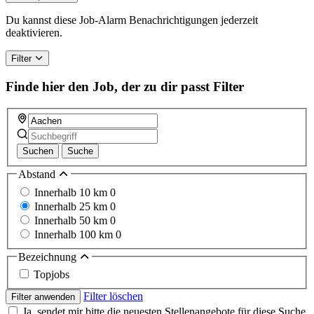
are
a
Du kannst diese Job-Alarm Benachrichtigungen jederzeit
human,
deaktivieren.
ignore
this
Filter
field
Finde hier den Job, der zu dir passt
Filter
Suchen
Suche
Abstand
Innerhalb 10 km
0
Innerhalb 25 km
0
Innerhalb 50 km
0
Innerhalb 100 km
0
Bezeichnung
Topjobs
Filter löschen
Filter anwenden
Ja, sendet mir bitte die neuesten Stellenangebote für diese Suche