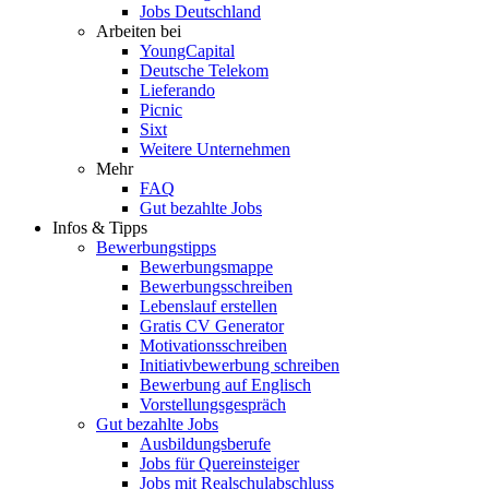
Jobs Deutschland
Arbeiten bei
YoungCapital
Deutsche Telekom
Lieferando
Picnic
Sixt
Weitere Unternehmen
Mehr
FAQ
Gut bezahlte Jobs
Infos & Tipps
Bewerbungstipps
Bewerbungsmappe
Bewerbungsschreiben
Lebenslauf erstellen
Gratis CV Generator
Motivationsschreiben
Initiativbewerbung schreiben
Bewerbung auf Englisch
Vorstellungsgespräch
Gut bezahlte Jobs
Ausbildungsberufe
Jobs für Quereinsteiger
Jobs mit Realschulabschluss