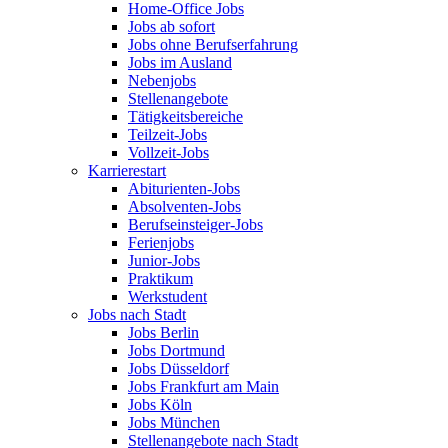
Home-Office Jobs
Jobs ab sofort
Jobs ohne Berufserfahrung
Jobs im Ausland
Nebenjobs
Stellenangebote
Tätigkeitsbereiche
Teilzeit-Jobs
Vollzeit-Jobs
Karrierestart
Abiturienten-Jobs
Absolventen-Jobs
Berufseinsteiger-Jobs
Ferienjobs
Junior-Jobs
Praktikum
Werkstudent
Jobs nach Stadt
Jobs Berlin
Jobs Dortmund
Jobs Düsseldorf
Jobs Frankfurt am Main
Jobs Köln
Jobs München
Stellenangebote nach Stadt