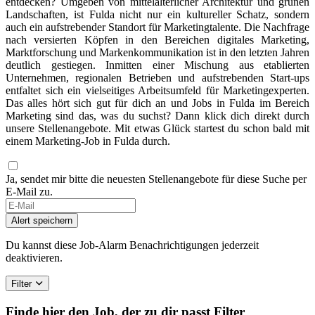
entdecken? Umgeben von mittelalterlicher Architektur und grünen
Landschaften, ist Fulda nicht nur ein kultureller Schatz, sondern
auch ein aufstrebender Standort für Marketingtalente. Die Nachfrage
nach versierten Köpfen in den Bereichen digitales Marketing,
Marktforschung und Markenkommunikation ist in den letzten Jahren
deutlich gestiegen. Inmitten einer Mischung aus etablierten
Unternehmen, regionalen Betrieben und aufstrebenden Start-ups
entfaltet sich ein vielseitiges Arbeitsumfeld für Marketingexperten.
Das alles hört sich gut für dich an und Jobs in Fulda im Bereich
Marketing sind das, was du suchst? Dann klick dich direkt durch
unsere Stellenangebote. Mit etwas Glück startest du schon bald mit
einem Marketing-Job in Fulda durch.
Ja, sendet mir bitte die neuesten Stellenangebote für diese Suche per
E-Mail zu.
If
you
Alert speichern
are
a
Du kannst diese Job-Alarm Benachrichtigungen jederzeit
human,
deaktivieren.
ignore
this
Filter
field
Finde hier den Job, der zu dir passt
Filter