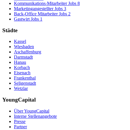
Kommunikations-Mitarbeiter Jobs
8
Marketingangestellter Jobs
3
Back-Office Mitarbeiter Jobs
2
Gastwirt Jobs
1
Städte
Kassel
Wiesbaden
Aschaffenburg
Darmstadt
Hanau
Korbach
Eisenach
Frankenthal
Seligenstadt
Wetzlar
YoungCapital
Über YoungCapital
Interne Stellenangebote
Presse
Partner