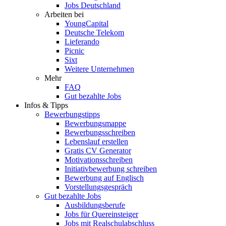
Jobs Deutschland
Arbeiten bei
YoungCapital
Deutsche Telekom
Lieferando
Picnic
Sixt
Weitere Unternehmen
Mehr
FAQ
Gut bezahlte Jobs
Infos & Tipps
Bewerbungstipps
Bewerbungsmappe
Bewerbungsschreiben
Lebenslauf erstellen
Gratis CV Generator
Motivationsschreiben
Initiativbewerbung schreiben
Bewerbung auf Englisch
Vorstellungsgespräch
Gut bezahlte Jobs
Ausbildungsberufe
Jobs für Quereinsteiger
Jobs mit Realschulabschluss