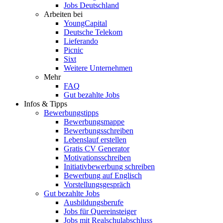
Jobs Deutschland
Arbeiten bei
YoungCapital
Deutsche Telekom
Lieferando
Picnic
Sixt
Weitere Unternehmen
Mehr
FAQ
Gut bezahlte Jobs
Infos & Tipps
Bewerbungstipps
Bewerbungsmappe
Bewerbungsschreiben
Lebenslauf erstellen
Gratis CV Generator
Motivationsschreiben
Initiativbewerbung schreiben
Bewerbung auf Englisch
Vorstellungsgespräch
Gut bezahlte Jobs
Ausbildungsberufe
Jobs für Quereinsteiger
Jobs mit Realschulabschluss