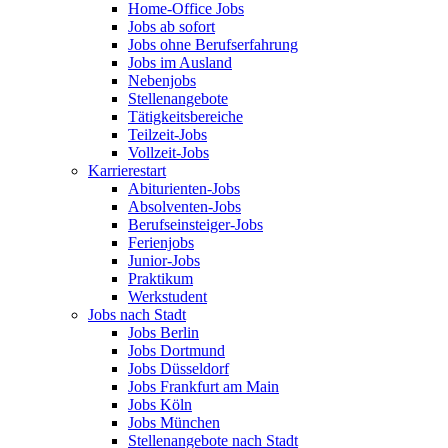
Home-Office Jobs
Jobs ab sofort
Jobs ohne Berufserfahrung
Jobs im Ausland
Nebenjobs
Stellenangebote
Tätigkeitsbereiche
Teilzeit-Jobs
Vollzeit-Jobs
Karrierestart
Abiturienten-Jobs
Absolventen-Jobs
Berufseinsteiger-Jobs
Ferienjobs
Junior-Jobs
Praktikum
Werkstudent
Jobs nach Stadt
Jobs Berlin
Jobs Dortmund
Jobs Düsseldorf
Jobs Frankfurt am Main
Jobs Köln
Jobs München
Stellenangebote nach Stadt