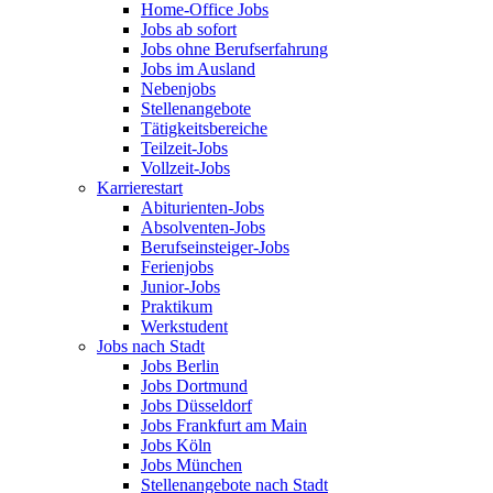
Home-Office Jobs
Jobs ab sofort
Jobs ohne Berufserfahrung
Jobs im Ausland
Nebenjobs
Stellenangebote
Tätigkeitsbereiche
Teilzeit-Jobs
Vollzeit-Jobs
Karrierestart
Abiturienten-Jobs
Absolventen-Jobs
Berufseinsteiger-Jobs
Ferienjobs
Junior-Jobs
Praktikum
Werkstudent
Jobs nach Stadt
Jobs Berlin
Jobs Dortmund
Jobs Düsseldorf
Jobs Frankfurt am Main
Jobs Köln
Jobs München
Stellenangebote nach Stadt