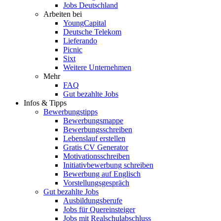
Jobs Deutschland
Arbeiten bei
YoungCapital
Deutsche Telekom
Lieferando
Picnic
Sixt
Weitere Unternehmen
Mehr
FAQ
Gut bezahlte Jobs
Infos & Tipps
Bewerbungstipps
Bewerbungsmappe
Bewerbungsschreiben
Lebenslauf erstellen
Gratis CV Generator
Motivationsschreiben
Initiativbewerbung schreiben
Bewerbung auf Englisch
Vorstellungsgespräch
Gut bezahlte Jobs
Ausbildungsberufe
Jobs für Quereinsteiger
Jobs mit Realschulabschluss