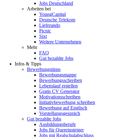
Jobs Deutschland
Arbeiten bei
YoungCapital
Deutsche Telekom
Lieferando
Picnic
Sixt
Weitere Unternehmen
Mehr
FAQ
Gut bezahlte Jobs
Infos & Tipps
Bewerbungstipps
Bewerbungsmappe
Bewerbungsschreiben
Lebenslauf erstellen
Gratis CV Generator
Motivationsschreiben
Initiativbewerbung schreiben
Bewerbung auf Englisch
Vorstellungsgespräch
Gut bezahlte Jobs
Ausbildungsberufe
Jobs für Quereinsteiger
Jobs mit Realschulabschluss