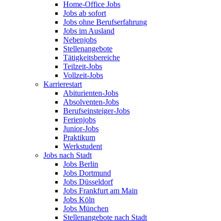
Home-Office Jobs
Jobs ab sofort
Jobs ohne Berufserfahrung
Jobs im Ausland
Nebenjobs
Stellenangebote
Tätigkeitsbereiche
Teilzeit-Jobs
Vollzeit-Jobs
Karrierestart
Abiturienten-Jobs
Absolventen-Jobs
Berufseinsteiger-Jobs
Ferienjobs
Junior-Jobs
Praktikum
Werkstudent
Jobs nach Stadt
Jobs Berlin
Jobs Dortmund
Jobs Düsseldorf
Jobs Frankfurt am Main
Jobs Köln
Jobs München
Stellenangebote nach Stadt