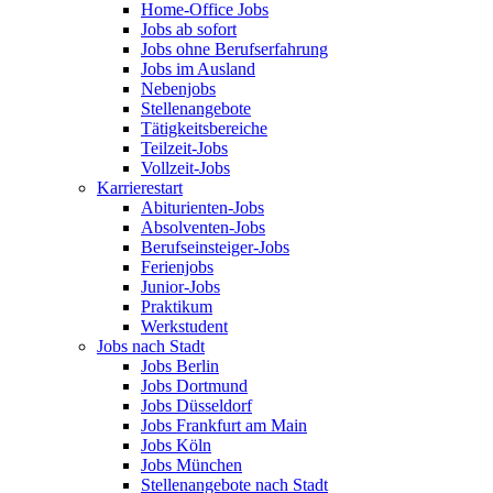
Home-Office Jobs
Jobs ab sofort
Jobs ohne Berufserfahrung
Jobs im Ausland
Nebenjobs
Stellenangebote
Tätigkeitsbereiche
Teilzeit-Jobs
Vollzeit-Jobs
Karrierestart
Abiturienten-Jobs
Absolventen-Jobs
Berufseinsteiger-Jobs
Ferienjobs
Junior-Jobs
Praktikum
Werkstudent
Jobs nach Stadt
Jobs Berlin
Jobs Dortmund
Jobs Düsseldorf
Jobs Frankfurt am Main
Jobs Köln
Jobs München
Stellenangebote nach Stadt