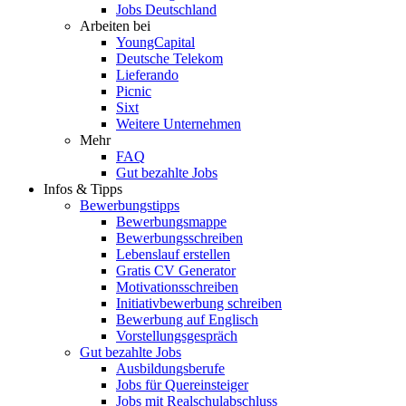
Jobs Deutschland
Arbeiten bei
YoungCapital
Deutsche Telekom
Lieferando
Picnic
Sixt
Weitere Unternehmen
Mehr
FAQ
Gut bezahlte Jobs
Infos & Tipps
Bewerbungstipps
Bewerbungsmappe
Bewerbungsschreiben
Lebenslauf erstellen
Gratis CV Generator
Motivationsschreiben
Initiativbewerbung schreiben
Bewerbung auf Englisch
Vorstellungsgespräch
Gut bezahlte Jobs
Ausbildungsberufe
Jobs für Quereinsteiger
Jobs mit Realschulabschluss