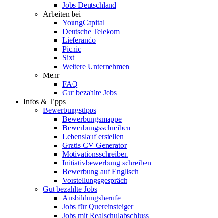
Jobs Deutschland
Arbeiten bei
YoungCapital
Deutsche Telekom
Lieferando
Picnic
Sixt
Weitere Unternehmen
Mehr
FAQ
Gut bezahlte Jobs
Infos & Tipps
Bewerbungstipps
Bewerbungsmappe
Bewerbungsschreiben
Lebenslauf erstellen
Gratis CV Generator
Motivationsschreiben
Initiativbewerbung schreiben
Bewerbung auf Englisch
Vorstellungsgespräch
Gut bezahlte Jobs
Ausbildungsberufe
Jobs für Quereinsteiger
Jobs mit Realschulabschluss