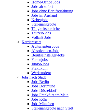
Home-Office Jobs
Jobs ab sofort
Jobs ohne Berufserfahrung
Jobs im Ausland
Nebenjobs
Stellenangebote
Tätigkeitsbereiche
Teilzeit-Jobs
Vollzeit-Jobs
Karrierestart
Abiturienten-Jobs
Absolventen-Jobs
Berufseinsteiger-Jobs
Ferienjobs
Junior-Jobs
Praktikum
Werkstudent
Jobs nach Stadt
Jobs Berlin
Jobs Dortmund
Jobs Düsseldorf
Jobs Frankfurt am Main
Jobs Köln
Jobs München
Stellenangebote nach Stadt