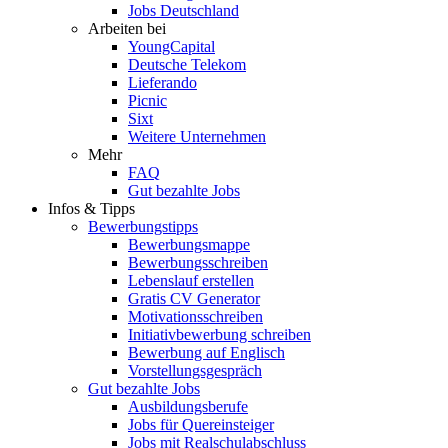
Jobs Deutschland
Arbeiten bei
YoungCapital
Deutsche Telekom
Lieferando
Picnic
Sixt
Weitere Unternehmen
Mehr
FAQ
Gut bezahlte Jobs
Infos & Tipps
Bewerbungstipps
Bewerbungsmappe
Bewerbungsschreiben
Lebenslauf erstellen
Gratis CV Generator
Motivationsschreiben
Initiativbewerbung schreiben
Bewerbung auf Englisch
Vorstellungsgespräch
Gut bezahlte Jobs
Ausbildungsberufe
Jobs für Quereinsteiger
Jobs mit Realschulabschluss