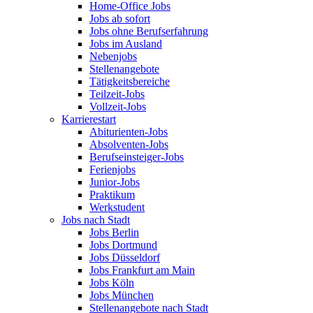
Home-Office Jobs
Jobs ab sofort
Jobs ohne Berufserfahrung
Jobs im Ausland
Nebenjobs
Stellenangebote
Tätigkeitsbereiche
Teilzeit-Jobs
Vollzeit-Jobs
Karrierestart
Abiturienten-Jobs
Absolventen-Jobs
Berufseinsteiger-Jobs
Ferienjobs
Junior-Jobs
Praktikum
Werkstudent
Jobs nach Stadt
Jobs Berlin
Jobs Dortmund
Jobs Düsseldorf
Jobs Frankfurt am Main
Jobs Köln
Jobs München
Stellenangebote nach Stadt