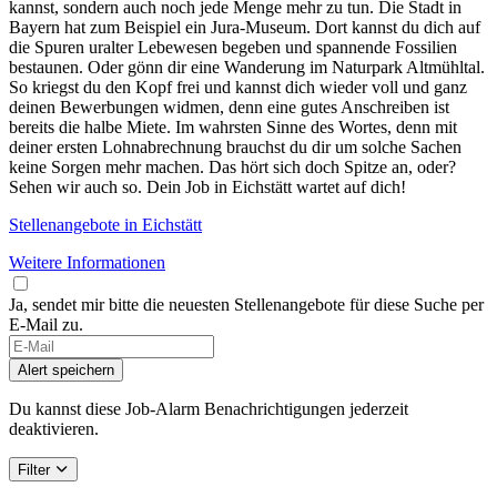
kannst, sondern auch noch jede Menge mehr zu tun. Die Stadt in
Bayern hat zum Beispiel ein Jura-Museum. Dort kannst du dich auf
die Spuren uralter Lebewesen begeben und spannende Fossilien
bestaunen. Oder gönn dir eine Wanderung im Naturpark Altmühltal.
So kriegst du den Kopf frei und kannst dich wieder voll und ganz
deinen Bewerbungen widmen, denn eine gutes Anschreiben ist
bereits die halbe Miete. Im wahrsten Sinne des Wortes, denn mit
deiner ersten Lohnabrechnung brauchst du dir um solche Sachen
keine Sorgen mehr machen. Das hört sich doch Spitze an, oder?
Sehen wir auch so. Dein Job in Eichstätt wartet auf dich!
Stellenangebote in Eichstätt
Weitere Informationen
Ja, sendet mir bitte die neuesten Stellenangebote für diese Suche per
E-Mail zu.
If
you
Alert speichern
are
a
Du kannst diese Job-Alarm Benachrichtigungen jederzeit
human,
deaktivieren.
ignore
this
Filter
field