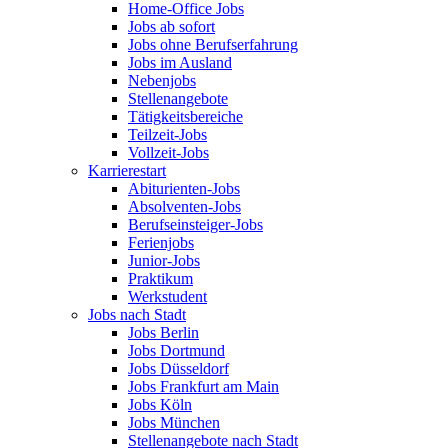
Home-Office Jobs
Jobs ab sofort
Jobs ohne Berufserfahrung
Jobs im Ausland
Nebenjobs
Stellenangebote
Tätigkeitsbereiche
Teilzeit-Jobs
Vollzeit-Jobs
Karrierestart
Abiturienten-Jobs
Absolventen-Jobs
Berufseinsteiger-Jobs
Ferienjobs
Junior-Jobs
Praktikum
Werkstudent
Jobs nach Stadt
Jobs Berlin
Jobs Dortmund
Jobs Düsseldorf
Jobs Frankfurt am Main
Jobs Köln
Jobs München
Stellenangebote nach Stadt