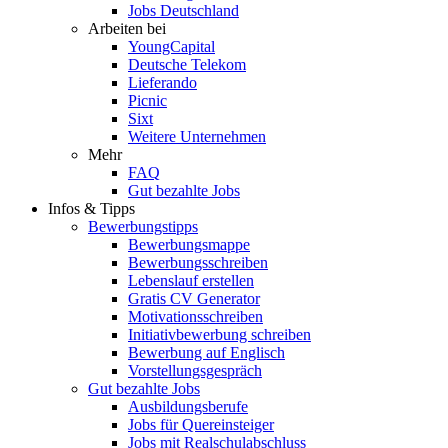
Jobs Deutschland
Arbeiten bei
YoungCapital
Deutsche Telekom
Lieferando
Picnic
Sixt
Weitere Unternehmen
Mehr
FAQ
Gut bezahlte Jobs
Infos & Tipps
Bewerbungstipps
Bewerbungsmappe
Bewerbungsschreiben
Lebenslauf erstellen
Gratis CV Generator
Motivationsschreiben
Initiativbewerbung schreiben
Bewerbung auf Englisch
Vorstellungsgespräch
Gut bezahlte Jobs
Ausbildungsberufe
Jobs für Quereinsteiger
Jobs mit Realschulabschluss