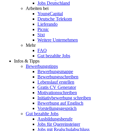
Jobs Deutschland
Arbeiten bei
YoungCapital
Deutsche Telekom
Lieferando
Picnic
Sixt
Weitere Unternehmen
Mehr
FAQ
Gut bezahlte Jobs
Infos & Tipps
Bewerbungstipps
Bewerbungsmappe
Bewerbungsschreiben
Lebenslauf erstellen
Gratis CV Generator
Motivationsschreiben
Initiativbewerbung schreiben
Bewerbung auf Englisch
Vorstellungsgespräch
Gut bezahlte Jobs
Ausbildungsberufe
Jobs für Quereinsteiger
Jobs mit Realschulabschluss