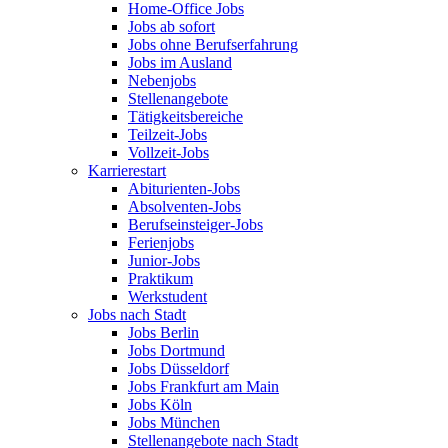
Home-Office Jobs
Jobs ab sofort
Jobs ohne Berufserfahrung
Jobs im Ausland
Nebenjobs
Stellenangebote
Tätigkeitsbereiche
Teilzeit-Jobs
Vollzeit-Jobs
Karrierestart
Abiturienten-Jobs
Absolventen-Jobs
Berufseinsteiger-Jobs
Ferienjobs
Junior-Jobs
Praktikum
Werkstudent
Jobs nach Stadt
Jobs Berlin
Jobs Dortmund
Jobs Düsseldorf
Jobs Frankfurt am Main
Jobs Köln
Jobs München
Stellenangebote nach Stadt