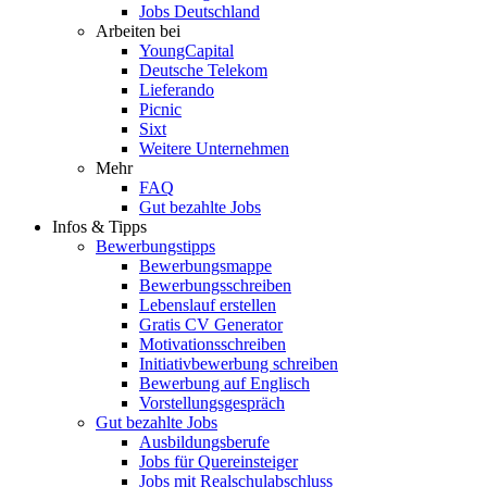
Jobs Deutschland
Arbeiten bei
YoungCapital
Deutsche Telekom
Lieferando
Picnic
Sixt
Weitere Unternehmen
Mehr
FAQ
Gut bezahlte Jobs
Infos & Tipps
Bewerbungstipps
Bewerbungsmappe
Bewerbungsschreiben
Lebenslauf erstellen
Gratis CV Generator
Motivationsschreiben
Initiativbewerbung schreiben
Bewerbung auf Englisch
Vorstellungsgespräch
Gut bezahlte Jobs
Ausbildungsberufe
Jobs für Quereinsteiger
Jobs mit Realschulabschluss