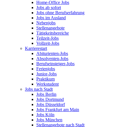
Home-Office Jobs
Jobs ab sofort
Jobs ohne Berufserfahrung
Jobs im Ausland
Nebenjobs
Stellenangebote
Tätigkeitsbereiche
Teilzeit-Jobs
Vollzeit-Jobs
Karrierestart
Abiturienten-Jobs
Absolventen-Jobs
Berufseinsteiger-Jobs
Ferienjobs
Junior-Jobs
Praktikum
Werkstudent
Jobs nach Stadt
Jobs Berlin
Jobs Dortmund
Jobs Düsseldorf
Jobs Frankfurt am Main
Jobs Köln
Jobs München
Stellenangebote nach Stadt