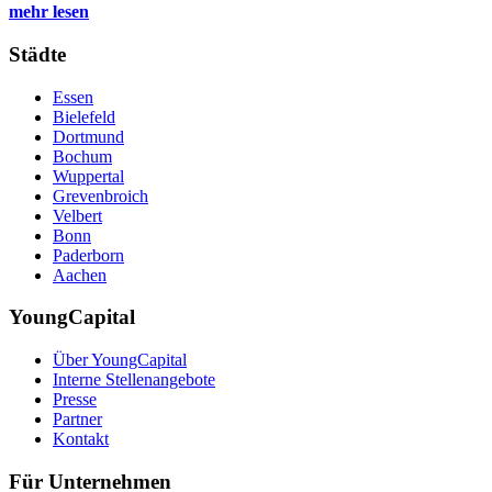
mehr lesen
Städte
Essen
Bielefeld
Dortmund
Bochum
Wuppertal
Grevenbroich
Velbert
Bonn
Paderborn
Aachen
YoungCapital
Über YoungCapital
Interne Stellenangebote
Presse
Partner
Kontakt
Für Unternehmen