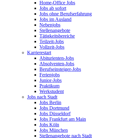
Home-Office Jobs
Jobs ab sofort
Jobs ohne Berufserfahrung
Jobs im Ausland
Nebenjobs
Stellenangebote
Tätigkeitsbereiche
Teilzeit-Jobs
Vollzeit-Jobs
Karrierestart
Abiturienten-Jobs
Absolventen-Jobs
Berufseinsteiger-Jobs
Ferienjobs
Junior-Jobs
Praktikum
Werkstudent
Jobs nach Stadt
Jobs Berlin
Jobs Dortmund
Jobs Düsseldorf
Jobs Frankfurt am Main
Jobs Köln
Jobs München
Stellenangebote nach Stadt