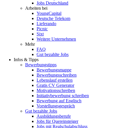
Jobs Deutschland
Arbeiten bei
YoungCapital
Deutsche Telekom
Lieferando
Picnic
Sixt
Weitere Unternehmen
Mehr
FAQ
Gut bezahlte Jobs
Infos & Tipps
Bewerbungstipps
Bewerbungsmappe
Bewerbungsschreiben
Lebenslauf erstellen
Gratis CV Generator
Motivationsschreiben
Initiativbewerbung schreiben
Bewerbung auf Englisch
Vorstellungsgespräch
Gut bezahlte Jobs
Ausbildungsberufe
Jobs für Quereinsteiger
Jobs mit Realschulabschluss