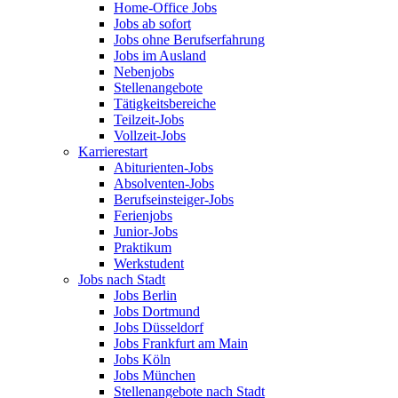
Home-Office Jobs
Jobs ab sofort
Jobs ohne Berufserfahrung
Jobs im Ausland
Nebenjobs
Stellenangebote
Tätigkeitsbereiche
Teilzeit-Jobs
Vollzeit-Jobs
Karrierestart
Abiturienten-Jobs
Absolventen-Jobs
Berufseinsteiger-Jobs
Ferienjobs
Junior-Jobs
Praktikum
Werkstudent
Jobs nach Stadt
Jobs Berlin
Jobs Dortmund
Jobs Düsseldorf
Jobs Frankfurt am Main
Jobs Köln
Jobs München
Stellenangebote nach Stadt