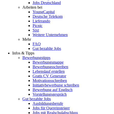
Jobs Deutschland
Arbeiten bei
YoungCapital
Deutsche Telekom
Lieferando
Picnic
Sixt
Weitere Unternehmen
Mehr
FAQ
Gut bezahlte Jobs
Infos & Tipps
Bewerbungstipps
Bewerbungsmappe
Bewerbungsschreiben
Lebenslauf erstellen
Gratis CV Generator
Motivationsschreiben
Initiativbewerbung schreiben
Bewerbung auf Englisch
Vorstellungsgespräch
Gut bezahlte Jobs
Ausbildungsberufe
Jobs für Quereinsteiger
Jobs mit Realschulabschluss