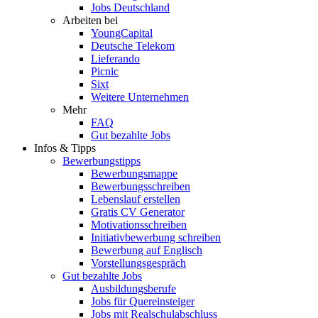
Jobs Deutschland
Arbeiten bei
YoungCapital
Deutsche Telekom
Lieferando
Picnic
Sixt
Weitere Unternehmen
Mehr
FAQ
Gut bezahlte Jobs
Infos & Tipps
Bewerbungstipps
Bewerbungsmappe
Bewerbungsschreiben
Lebenslauf erstellen
Gratis CV Generator
Motivationsschreiben
Initiativbewerbung schreiben
Bewerbung auf Englisch
Vorstellungsgespräch
Gut bezahlte Jobs
Ausbildungsberufe
Jobs für Quereinsteiger
Jobs mit Realschulabschluss