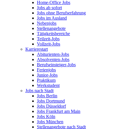
Home-Office Jobs
Jobs ab sofort
Jobs ohne Berufserfahrung
Jobs im Ausland
Nebenjobs
Stellenangebote
Tätigkeitsbereiche
Teilzeit-Jobs
Vollzeit-Jobs
Karrierestart
Abiturienten-Jobs
Absolventen-Jobs
Berufseinsteiger-Jobs
Ferienjobs
Junior-Jobs
Praktikum
Werkstudent
Jobs nach Stadt
Jobs Berlin
Jobs Dortmund
Jobs Düsseldorf
Jobs Frankfurt am Main
Jobs Köln
Jobs München
Stellenangebote nach Stadt