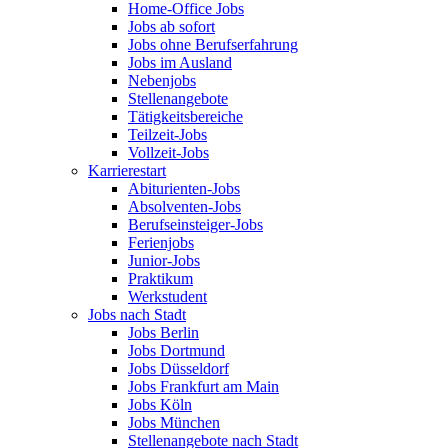
Home-Office Jobs
Jobs ab sofort
Jobs ohne Berufserfahrung
Jobs im Ausland
Nebenjobs
Stellenangebote
Tätigkeitsbereiche
Teilzeit-Jobs
Vollzeit-Jobs
Karrierestart
Abiturienten-Jobs
Absolventen-Jobs
Berufseinsteiger-Jobs
Ferienjobs
Junior-Jobs
Praktikum
Werkstudent
Jobs nach Stadt
Jobs Berlin
Jobs Dortmund
Jobs Düsseldorf
Jobs Frankfurt am Main
Jobs Köln
Jobs München
Stellenangebote nach Stadt