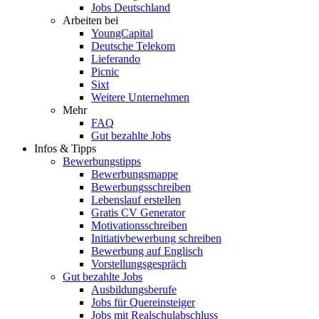
Jobs Deutschland
Arbeiten bei
YoungCapital
Deutsche Telekom
Lieferando
Picnic
Sixt
Weitere Unternehmen
Mehr
FAQ
Gut bezahlte Jobs
Infos & Tipps
Bewerbungstipps
Bewerbungsmappe
Bewerbungsschreiben
Lebenslauf erstellen
Gratis CV Generator
Motivationsschreiben
Initiativbewerbung schreiben
Bewerbung auf Englisch
Vorstellungsgespräch
Gut bezahlte Jobs
Ausbildungsberufe
Jobs für Quereinsteiger
Jobs mit Realschulabschluss