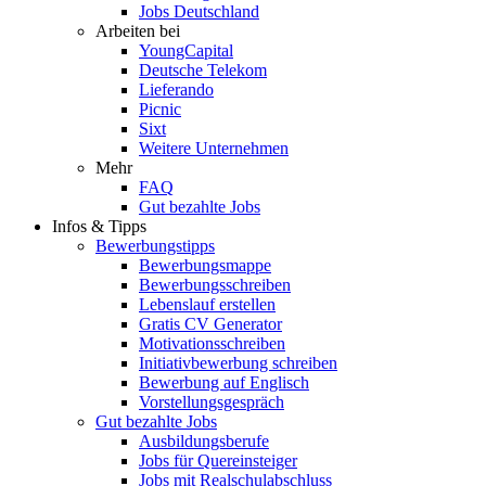
Jobs Deutschland
Arbeiten bei
YoungCapital
Deutsche Telekom
Lieferando
Picnic
Sixt
Weitere Unternehmen
Mehr
FAQ
Gut bezahlte Jobs
Infos & Tipps
Bewerbungstipps
Bewerbungsmappe
Bewerbungsschreiben
Lebenslauf erstellen
Gratis CV Generator
Motivationsschreiben
Initiativbewerbung schreiben
Bewerbung auf Englisch
Vorstellungsgespräch
Gut bezahlte Jobs
Ausbildungsberufe
Jobs für Quereinsteiger
Jobs mit Realschulabschluss