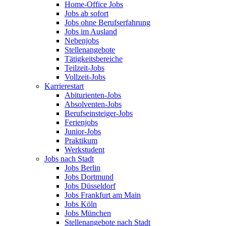
Home-Office Jobs
Jobs ab sofort
Jobs ohne Berufserfahrung
Jobs im Ausland
Nebenjobs
Stellenangebote
Tätigkeitsbereiche
Teilzeit-Jobs
Vollzeit-Jobs
Karrierestart
Abiturienten-Jobs
Absolventen-Jobs
Berufseinsteiger-Jobs
Ferienjobs
Junior-Jobs
Praktikum
Werkstudent
Jobs nach Stadt
Jobs Berlin
Jobs Dortmund
Jobs Düsseldorf
Jobs Frankfurt am Main
Jobs Köln
Jobs München
Stellenangebote nach Stadt