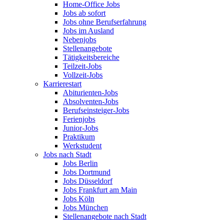
Home-Office Jobs
Jobs ab sofort
Jobs ohne Berufserfahrung
Jobs im Ausland
Nebenjobs
Stellenangebote
Tätigkeitsbereiche
Teilzeit-Jobs
Vollzeit-Jobs
Karrierestart
Abiturienten-Jobs
Absolventen-Jobs
Berufseinsteiger-Jobs
Ferienjobs
Junior-Jobs
Praktikum
Werkstudent
Jobs nach Stadt
Jobs Berlin
Jobs Dortmund
Jobs Düsseldorf
Jobs Frankfurt am Main
Jobs Köln
Jobs München
Stellenangebote nach Stadt