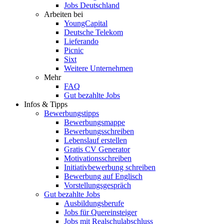
Jobs Deutschland
Arbeiten bei
YoungCapital
Deutsche Telekom
Lieferando
Picnic
Sixt
Weitere Unternehmen
Mehr
FAQ
Gut bezahlte Jobs
Infos & Tipps
Bewerbungstipps
Bewerbungsmappe
Bewerbungsschreiben
Lebenslauf erstellen
Gratis CV Generator
Motivationsschreiben
Initiativbewerbung schreiben
Bewerbung auf Englisch
Vorstellungsgespräch
Gut bezahlte Jobs
Ausbildungsberufe
Jobs für Quereinsteiger
Jobs mit Realschulabschluss