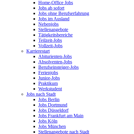
Home-Office Jobs
Jobs ab sofort
Jobs ohne Berufserfahrung
Jobs im Ausland
Nebenjobs
Stellenangebote
Tätigkeitsbereiche
Teilzeit-Jobs
Vollzeit-Jobs
Karrierestart
Abiturienten-Jobs
Absolventen-Jobs
Berufseinsteiger-Jobs
Ferienjobs
Junior-Jobs
Praktikum
Werkstudent
Jobs nach Stadt
Jobs Berlin
Jobs Dortmund
Jobs Düsseldorf
Jobs Frankfurt am Main
Jobs Köln
Jobs München
Stellenangebote nach Stadt