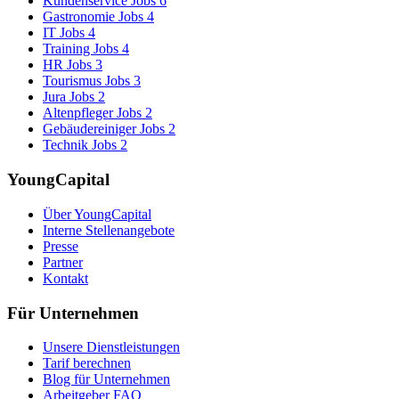
Kundenservice Jobs
6
Gastronomie Jobs
4
IT Jobs
4
Training Jobs
4
HR Jobs
3
Tourismus Jobs
3
Jura Jobs
2
Altenpfleger Jobs
2
Gebäudereiniger Jobs
2
Technik Jobs
2
YoungCapital
Über YoungCapital
Interne Stellenangebote
Presse
Partner
Kontakt
Für Unternehmen
Unsere Dienstleistungen
Tarif berechnen
Blog für Unternehmen
Arbeitgeber FAQ