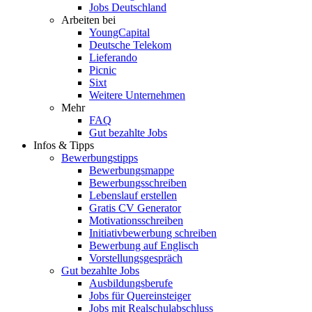
Jobs Deutschland
Arbeiten bei
YoungCapital
Deutsche Telekom
Lieferando
Picnic
Sixt
Weitere Unternehmen
Mehr
FAQ
Gut bezahlte Jobs
Infos & Tipps
Bewerbungstipps
Bewerbungsmappe
Bewerbungsschreiben
Lebenslauf erstellen
Gratis CV Generator
Motivationsschreiben
Initiativbewerbung schreiben
Bewerbung auf Englisch
Vorstellungsgespräch
Gut bezahlte Jobs
Ausbildungsberufe
Jobs für Quereinsteiger
Jobs mit Realschulabschluss